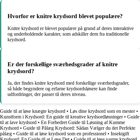
Hvorfor er knitre krydsord blevet populære?
Knitre krydsord er blevet populære på grund af deres interaktive
og underholdende karakter, som adskiller dem fra traditionelle
krydsord.
Er der forskellige sværhedsgrader af knitre
krydsord?
Ja, der findes knitre krydsord med forskellige sværhedsgrader,
så både begyndere og erfarne krydsordsløsere kan finde
udfordringer, der passer til deres niveau.
Guide til at løse knægte krydsord
•
Løs dine krydsord som en mester
•
Kunstform i Krydsord: En guide til kreative krydsordløsninger
•
Guide
til at lave krydsord
•
En Forbedret Guide til Løsning af Kumme
Krydsord
•
Guide til Pålæg Krydsord: Sådan Vælger du det Perfekte
pålæg
•
Guide til at løse krydsord som en professionel
•
Insektgift
Krydsord: En Guide til at Løse Det
•
Guide til at løse varme krydsord