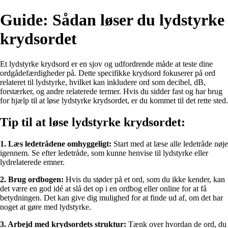
Guide: Sådan løser du lydstyrke
krydsordet
Et lydstyrke krydsord er en sjov og udfordrende måde at teste dine
ordgådefærdigheder på. Dette specifikke krydsord fokuserer på ord
relateret til lydstyrke, hvilket kan inkludere ord som decibel, dB,
forstærker, og andre relaterede termer. Hvis du sidder fast og har brug
for hjælp til at løse lydstyrke krydsordet, er du kommet til det rette sted.
Tip til at løse lydstyrke krydsordet:
1. Læs ledetrådene omhyggeligt:
Start med at læse alle ledetråde nøje
igennem. Se efter ledetråde, som kunne henvise til lydstyrke eller
lydrelaterede emner.
2. Brug ordbogen:
Hvis du støder på et ord, som du ikke kender, kan
det være en god idé at slå det op i en ordbog eller online for at få
betydningen. Det kan give dig mulighed for at finde ud af, om det har
noget at gøre med lydstyrke.
3. Arbejd med krydsordets struktur:
Tænk over hvordan de ord, du