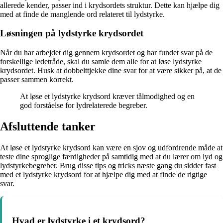
allerede kender, passer ind i krydsordets struktur. Dette kan hjælpe dig
med at finde de manglende ord relateret til lydstyrke.
Løsningen på lydstyrke krydsordet
Når du har arbejdet dig gennem krydsordet og har fundet svar på de
forskellige ledetråde, skal du samle dem alle for at løse lydstyrke
krydsordet. Husk at dobbelttjekke dine svar for at være sikker på, at de
passer sammen korrekt.
At løse et lydstyrke krydsord kræver tålmodighed og en
god forståelse for lydrelaterede begreber.
Afsluttende tanker
At løse et lydstyrke krydsord kan være en sjov og udfordrende måde at
teste dine sproglige færdigheder på samtidig med at du lærer om lyd og
lydstyrkebegreber. Brug disse tips og tricks næste gang du sidder fast
med et lydstyrke krydsord for at hjælpe dig med at finde de rigtige
svar.
Hvad er lydstyrke i et krydsord?