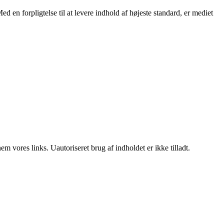
ed en forpligtelse til at levere indhold af højeste standard, er mediet
 vores links. Uautoriseret brug af indholdet er ikke tilladt.