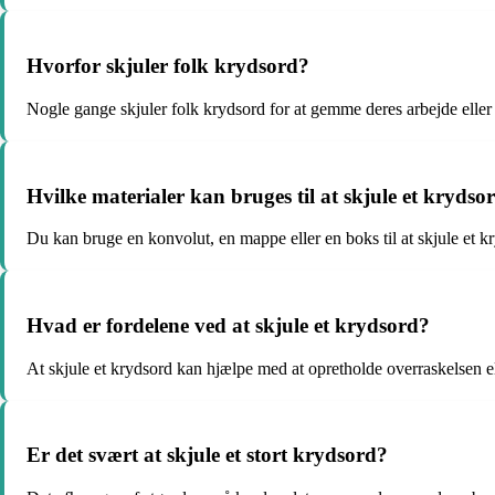
Hvorfor skjuler folk krydsord?
Nogle gange skjuler folk krydsord for at gemme deres arbejde eller 
Hvilke materialer kan bruges til at skjule et krydso
Du kan bruge en konvolut, en mappe eller en boks til at skjule et k
Hvad er fordelene ved at skjule et krydsord?
At skjule et krydsord kan hjælpe med at opretholde overraskelsen eller
Er det svært at skjule et stort krydsord?