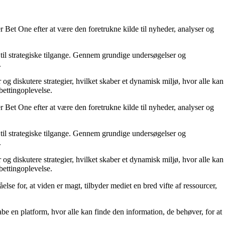
 Bet One efter at være den foretrukne kilde til nyheder, analyser og
til strategiske tilgange. Gennem grundige undersøgelser og
.
 og diskutere strategier, hvilket skaber et dynamisk miljø, hvor alle kan
bettingoplevelse.
 Bet One efter at være den foretrukne kilde til nyheder, analyser og
til strategiske tilgange. Gennem grundige undersøgelser og
.
 og diskutere strategier, hvilket skaber et dynamisk miljø, hvor alle kan
bettingoplevelse.
else for, at viden er magt, tilbyder mediet en bred vifte af ressourcer,
kabe en platform, hvor alle kan finde den information, de behøver, for at