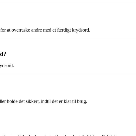
for at overraske andre med et færdigt krydsord.
rd?
rydsord.
 holde det sikkert, indtil det er klar til brug.