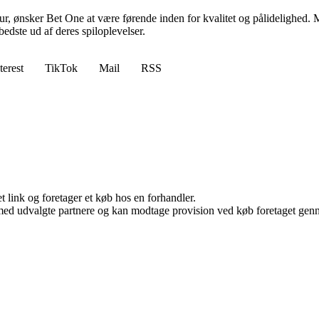
ltur, ønsker Bet One at være førende inden for kvalitet og pålidelighed. M
bedste ud af deres spiloplevelser.
terest
TikTok
Mail
RSS
t link og foretager et køb hos en forhandler.
med udvalgte partnere og kan modtage provision ved køb foretaget gennem