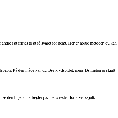
ndre i at fristes til at få svaret for nemt. Her er nogle metoder, du kan
rdspapir. På den måde kan du løse krydsordet, mens løsningen er skjult
se den linje, du arbejder på, mens resten forbliver skjult.