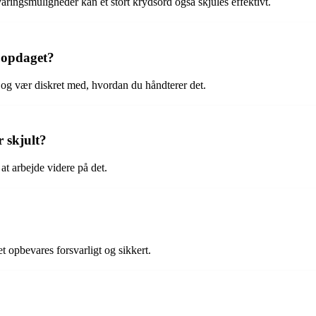
ingsmuligheder kan et stort krydsord også skjules effektivt.
r opdaget?
, og vær diskret med, hvordan du håndterer det.
r skjult?
 at arbejde videre på det.
t opbevares forsvarligt og sikkert.