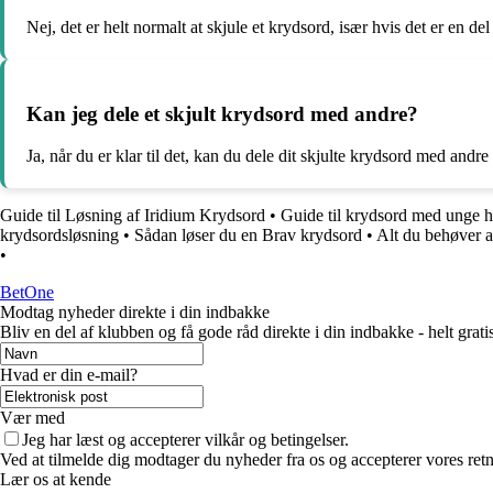
Nej, det er helt normalt at skjule et krydsord, især hvis det er en d
Kan jeg dele et skjult krydsord med andre?
Ja, når du er klar til det, kan du dele dit skjulte krydsord med and
Guide til Løsning af Iridium Krydsord
•
Guide til krydsord med unge h
krydsordsløsning
•
Sådan løser du en Brav krydsord
•
Alt du behøver 
•
BetOne
Modtag nyheder direkte i din indbakke
Bliv en del af klubben og få gode råd direkte i din indbakke - helt gratis
Hvad er din e-mail?
Vær med
Jeg har læst og accepterer vilkår og betingelser.
Ved at tilmelde dig modtager du nyheder fra os og accepterer vores retn
Lær os at kende