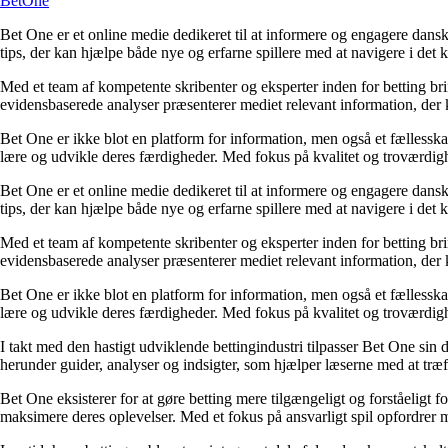
BetOne
Bet One er et online medie dedikeret til at informere og engagere dansk
tips, der kan hjælpe både nye og erfarne spillere med at navigere i de
Med et team af kompetente skribenter og eksperter inden for betting br
evidensbaserede analyser præsenterer mediet relevant information, der 
Bet One er ikke blot en platform for information, men også et fællesskab 
lære og udvikle deres færdigheder. Med fokus på kvalitet og troværdighe
Bet One er et online medie dedikeret til at informere og engagere dansk
tips, der kan hjælpe både nye og erfarne spillere med at navigere i de
Med et team af kompetente skribenter og eksperter inden for betting br
evidensbaserede analyser præsenterer mediet relevant information, der 
Bet One er ikke blot en platform for information, men også et fællesskab 
lære og udvikle deres færdigheder. Med fokus på kvalitet og troværdighe
I takt med den hastigt udviklende bettingindustri tilpasser Bet One sin d
herunder guider, analyser og indsigter, som hjælper læserne med at træf
Bet One eksisterer for at gøre betting mere tilgængeligt og forståeligt f
maksimere deres oplevelser. Med et fokus på ansvarligt spil opfordrer m