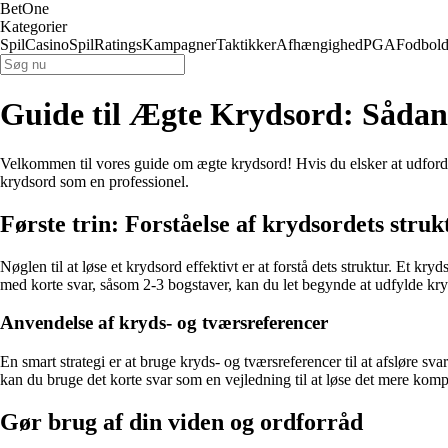
BetOne
Kategorier
Spil
Casino
Spil
Ratings
Kampagner
Taktikker
Afhængighed
PGA
Fodbol
Guide til Ægte Krydsord: Sådan 
Velkommen til vores guide om ægte krydsord! Hvis du elsker at udfordre di
krydsord som en professionel.
Første trin: Forståelse af krydsordets struk
Nøglen til at løse et krydsord effektivt er at forstå dets struktur. Et k
med korte svar, såsom 2-3 bogstaver, kan du let begynde at udfylde kry
Anvendelse af kryds- og tværsreferencer
En smart strategi er at bruge kryds- og tværsreferencer til at afsløre sv
kan du bruge det korte svar som en vejledning til at løse det mere komp
Gør brug af din viden og ordforråd