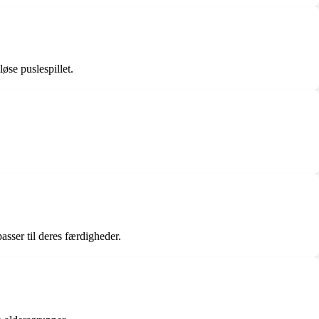
løse puslespillet.
asser til deres færdigheder.