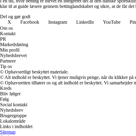
I en tid, hvor betting er blevet en integreret del af den danske sportsku
klar til at guide læsere gennem bettinglandskabet og sikre, at de får det 
Del og gør godt
X
Facebook
Instagram
LinkedIn
YouTube
Pin
Om os
Kontakt
PR
Markedsføring
Min profil
Nyhedsbrevet
Partnere
Tip os
© Ophavsretligt beskyttet materiale.
© Alt indhold er beskyttet. Vi tjener muligvis penge, når du klikker på e
© Ophavsretten tilhører os og alt indhold er beskyttet. Vi samarbejder 
Kreds
Bliv følger
Følg
Social kontakt
Nyhedsbrev
Brugergruppe
Lokalområde
Links i indholdet
Sitemap