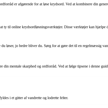
rdforråd er afgørende for at løse krydsord. Ved at kombinere din gener
at ty til online krydsordløsningsværktøjer. Disse værktøjer kan hjælpe d
løser, jo bedre bliver du. Sørg for at gøre det til en regelmæssig vane
dre din mentale skarphed og ordforråd. Ved at følge tipsene i denne gui
des i et gitter af vandrette og lodrette felter.