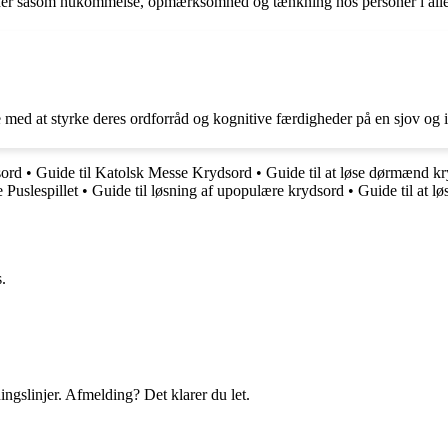
heder såsom hukommelse, opmærksomhed og tænkning hos personer i alle
e med at styrke deres ordforråd og kognitive færdigheder på en sjov og 
sord
•
Guide til Katolsk Messe Krydsord
•
Guide til at løse dørmænd k
Puslespillet
•
Guide til løsning af upopulære krydsord
•
Guide til at lø
.
ingslinjer. Afmelding? Det klarer du let.