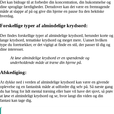
Det kan bidrage til at forbedre din koncentration, din hukommelse og
dine sproglige færdigheder. Derudover kan det være en fremragende
måde at slappe af på og give din hjerne en pause fra den hektiske
hverdag.
Forskellige typer af almindelige krydsord:
Der findes forskellige typer af almindelige krydsord, herunder korte og
lange krydsord, tematiske krydsord og meget mere. Uanset hvilken
type du foretrækker, er det vigtigt at finde en stil, der passer til dig og
dine interesser.
At løse almindelige krydsord er en spændende og
underholdende måde at træne din hjerne på.
Afskediging:
At dykke ned i verden af almindelige krydsord kan være en givende
oplevelse og en fantastisk måde at udfordre dig selv på. Så næste gang
du har brug for lidt mental træning eller bare vil have det sjovt, så prøv
at løse et almindeligt krydsord og se, hvor langt din viden og din
fantasi kan tage dig.