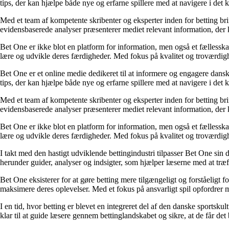
tips, der kan hjælpe både nye og erfarne spillere med at navigere i de
Med et team af kompetente skribenter og eksperter inden for betting br
evidensbaserede analyser præsenterer mediet relevant information, der 
Bet One er ikke blot en platform for information, men også et fællesskab 
lære og udvikle deres færdigheder. Med fokus på kvalitet og troværdighe
Bet One er et online medie dedikeret til at informere og engagere dansk
tips, der kan hjælpe både nye og erfarne spillere med at navigere i de
Med et team af kompetente skribenter og eksperter inden for betting br
evidensbaserede analyser præsenterer mediet relevant information, der 
Bet One er ikke blot en platform for information, men også et fællesskab 
lære og udvikle deres færdigheder. Med fokus på kvalitet og troværdighe
I takt med den hastigt udviklende bettingindustri tilpasser Bet One sin d
herunder guider, analyser og indsigter, som hjælper læserne med at træf
Bet One eksisterer for at gøre betting mere tilgængeligt og forståeligt f
maksimere deres oplevelser. Med et fokus på ansvarligt spil opfordrer m
I en tid, hvor betting er blevet en integreret del af den danske sportsku
klar til at guide læsere gennem bettinglandskabet og sikre, at de får det 