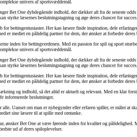
t komplekse univers af sportsvæddemål.
inger Bet One dybdegående indhold, der dækker alt fra de seneste odds 
kan styrke læsernes beslutningstagning og øge deres chancer for succes
for bettingentusiaster. Her kan læsere finde inspiration, dele erfaringer
d er mediet en pålidelig partner for dem, der ønsker at forbedre deres 
erne inden for bettingverdenen. Med en passion for spil og sport stræber
t komplekse univers af sportsvæddemål.
inger Bet One dybdegående indhold, der dækker alt fra de seneste odds 
kan styrke læsernes beslutningstagning og øge deres chancer for succes
for bettingentusiaster. Her kan læsere finde inspiration, dele erfaringer
d er mediet en pålidelig partner for dem, der ønsker at forbedre deres 
ækning og indhold, så det altid er aktuelt og relevant. Med en klar forstå
fe informerede beslutninger.
or alle. Uanset om man er nybegynder eller erfaren spiller, er målet at s
ediet sine læsere til at spille med omtanke.
ltur, ønsker Bet One at være førende inden for kvalitet og pålidelighed. M
bedste ud af deres spiloplevelser.