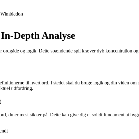
d
Wimbledon
 In-Depth Analyse
er ordgåde og logik. Dette spændende spil kræver dyb koncentration og 
efinitionerne til hvert ord. I stedet skal du bruge logik og din viden om s
ektuel udfordring.
t
de ord, du er mest sikker på. Dette kan give dig et solidt fundament at 
endt