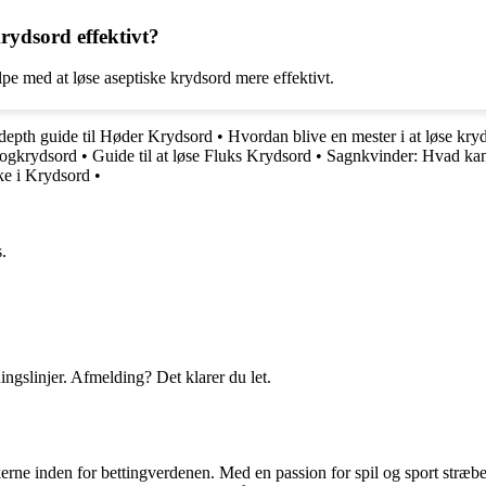
krydsord effektivt?
pe med at løse aseptiske krydsord mere effektivt.
depth guide til Høder Krydsord
•
Hvordan blive en mester i at løse kry
progkrydsord
•
Guide til at løse Fluks Krydsord
•
Sagnkvinder: Hvad kan 
ske i Krydsord
•
.
ingslinjer. Afmelding? Det klarer du let.
erne inden for bettingverdenen. Med en passion for spil og sport stræber