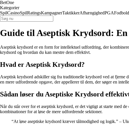
BetOne
Kategorier
Spil
Casino
Spil
Ratings
Kampagner
Taktikker
Afhængighed
PGA
Fodbol
Guide til Aseptisk Krydsord: En
Aseptisk krydsord er en form for intellektuel udfordring, der kombiner
krydsord og hvordan du kan mestre dem effektivt.
Hvad er Aseptisk Krydsord?
Aseptisk krydsord adskiller sig fra traditionelle krydsord ved at fjerne d
en mere udfordrende opgave, der appellerer til dem, der søger en intell
Sådan løser du Aseptiske Krydsord effektiv
Når du står over for et aseptisk krydsord, er det vigtigt at starte med 
kombinationer for at løse de mere udfordrende sektioner.
“At løse aseptiske krydsord kræver tålmodighed og logik.” – Uk