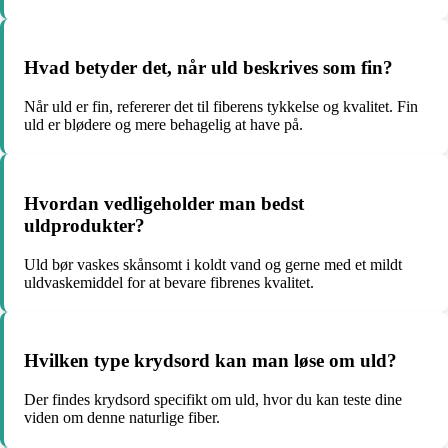
Hvad betyder det, når uld beskrives som fin?
Når uld er fin, refererer det til fiberens tykkelse og kvalitet. Fin
uld er blødere og mere behagelig at have på.
Hvordan vedligeholder man bedst
uldprodukter?
Uld bør vaskes skånsomt i koldt vand og gerne med et mildt
uldvaskemiddel for at bevare fibrenes kvalitet.
Hvilken type krydsord kan man løse om uld?
Der findes krydsord specifikt om uld, hvor du kan teste dine
viden om denne naturlige fiber.