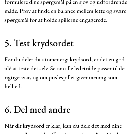
formulere dine spørgsmål på en sjov og udfordrende
måde. Prøv at finde en balance mellem lette og svære
spørgsmål for at holde spillerne engagerede.
5. Test krydsordet
Før du deler dit atomenergi krydsord, er det en god
idé at teste det selv. Se om alle ledetråde passer til de
rigtige svar, og om puslespillet giver mening som
helhed.
6. Del med andre
Når dit krydsord er klar, kan du dele det med dine