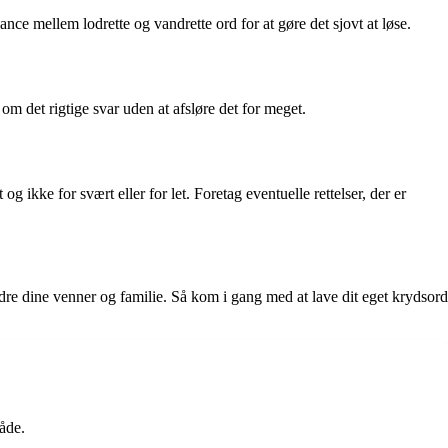
ance mellem lodrette og vandrette ord for at gøre det sjovt at løse.
 om det rigtige svar uden at afsløre det for meget.
g ikke for svært eller for let. Foretag eventuelle rettelser, der er
dre dine venner og familie. Så kom i gang med at lave dit eget krydsord
åde.