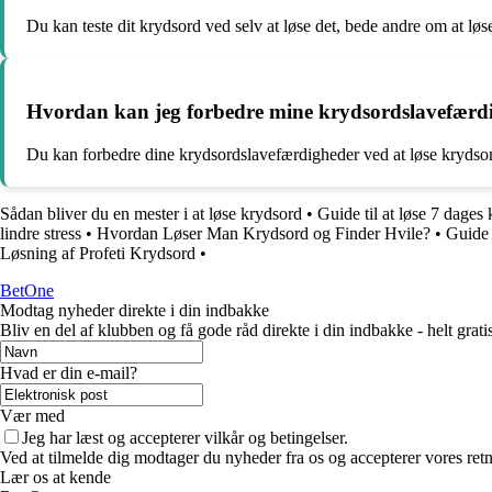
Du kan teste dit krydsord ved selv at løse det, bede andre om at løse
Hvordan kan jeg forbedre mine krydsordslavefærd
Du kan forbedre dine krydsordslavefærdigheder ved at løse krydsord
Sådan bliver du en mester i at løse krydsord
•
Guide til at løse 7 dages
lindre stress
•
Hvordan Løser Man Krydsord og Finder Hvile?
•
Guide 
Løsning af Profeti Krydsord
•
BetOne
Modtag nyheder direkte i din indbakke
Bliv en del af klubben og få gode råd direkte i din indbakke - helt gratis
Hvad er din e-mail?
Vær med
Jeg har læst og accepterer vilkår og betingelser.
Ved at tilmelde dig modtager du nyheder fra os og accepterer vores retn
Lær os at kende