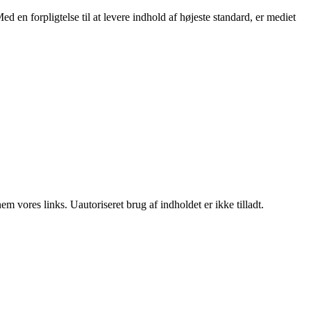
ed en forpligtelse til at levere indhold af højeste standard, er mediet
 vores links. Uautoriseret brug af indholdet er ikke tilladt.