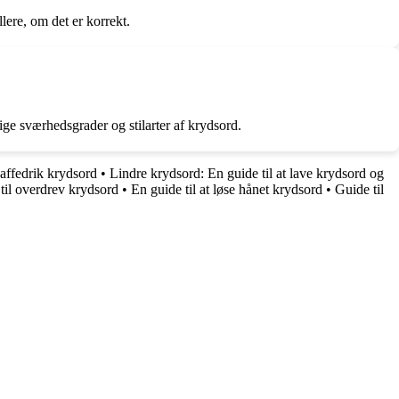
llere, om det er korrekt.
ge sværhedsgrader og stilarter af krydsord.
affedrik krydsord
•
Lindre krydsord: En guide til at lave krydsord og
til overdrev krydsord
•
En guide til at løse hånet krydsord
•
Guide til