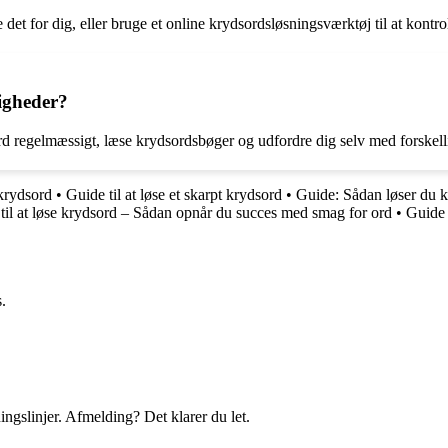
 det for dig, eller bruge et online krydsordsløsningsværktøj til at kontro
igheder?
 regelmæssigt, læse krydsordsbøger og udfordre dig selv med forskelli
 krydsord
•
Guide til at løse et skarpt krydsord
•
Guide: Sådan løser du k
til at løse krydsord – Sådan opnår du succes med smag for ord
•
Guide 
.
ingslinjer. Afmelding? Det klarer du let.