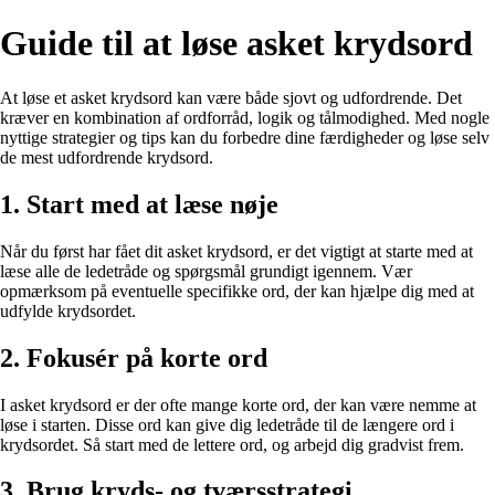
Guide til at løse asket krydsord
At løse et asket krydsord kan være både sjovt og udfordrende. Det
kræver en kombination af ordforråd, logik og tålmodighed. Med nogle
nyttige strategier og tips kan du forbedre dine færdigheder og løse selv
de mest udfordrende krydsord.
1. Start med at læse nøje
Når du først har fået dit asket krydsord, er det vigtigt at starte med at
læse alle de ledetråde og spørgsmål grundigt igennem. Vær
opmærksom på eventuelle specifikke ord, der kan hjælpe dig med at
udfylde krydsordet.
2. Fokusér på korte ord
I asket krydsord er der ofte mange korte ord, der kan være nemme at
løse i starten. Disse ord kan give dig ledetråde til de længere ord i
krydsordet. Så start med de lettere ord, og arbejd dig gradvist frem.
3. Brug kryds- og tværsstrategi