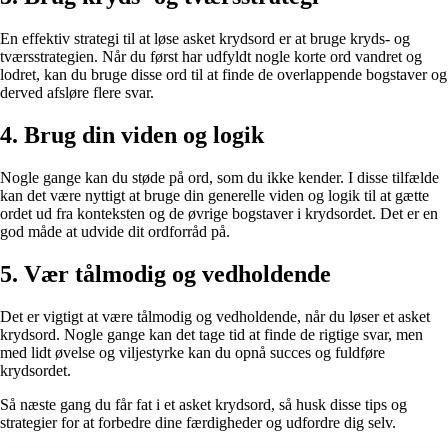
En effektiv strategi til at løse asket krydsord er at bruge kryds- og
tværsstrategien. Når du først har udfyldt nogle korte ord vandret og
lodret, kan du bruge disse ord til at finde de overlappende bogstaver og
derved afsløre flere svar.
4. Brug din viden og logik
Nogle gange kan du støde på ord, som du ikke kender. I disse tilfælde
kan det være nyttigt at bruge din generelle viden og logik til at gætte
ordet ud fra konteksten og de øvrige bogstaver i krydsordet. Det er en
god måde at udvide dit ordforråd på.
5. Vær tålmodig og vedholdende
Det er vigtigt at være tålmodig og vedholdende, når du løser et asket
krydsord. Nogle gange kan det tage tid at finde de rigtige svar, men
med lidt øvelse og viljestyrke kan du opnå succes og fuldføre
krydsordet.
Så næste gang du får fat i et asket krydsord, så husk disse tips og
strategier for at forbedre dine færdigheder og udfordre dig selv.