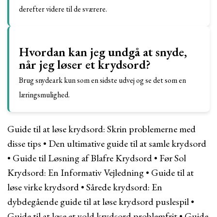
derefter videre til de sværere.
Hvordan kan jeg undgå at snyde,
når jeg løser et krydsord?
Brug snydeark kun som en sidste udvej og se det som en
læringsmulighed.
Guide til at løse krydsord: Skrin problemerne med
disse tips
•
Den ultimative guide til at samle krydsord
•
Guide til Løsning af Blafre Krydsord
•
Før Sol
Krydsord: En Informativ Vejledning
•
Guide til at
løse virke krydsord
•
Sårede krydsord: En
dybdegående guide til at løse krydsord puslespil
•
Guide til at løse et vold krydsord problemfrit
•
Guide