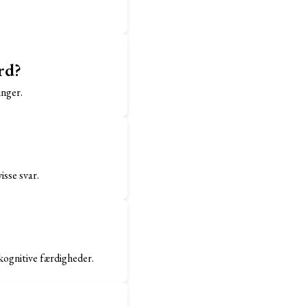
rd?
inger.
isse svar.
kognitive færdigheder.