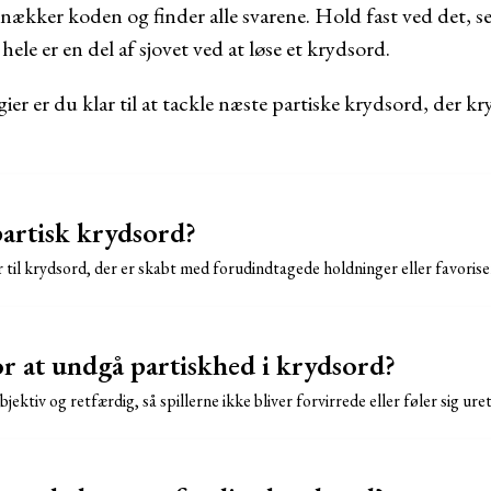
knækker koden og finder alle svarene. Hold fast ved det, se
ele er en del af sjovet ved at løse et krydsord.
gier er du klar til at tackle næste partiske krydsord, der k
artisk krydsord?
 til krydsord, der er skabt med forudindtagede holdninger eller favoriser
or at undgå partiskhed i krydsord?
bjektiv og retfærdig, så spillerne ikke bliver forvirrede eller føler sig ur