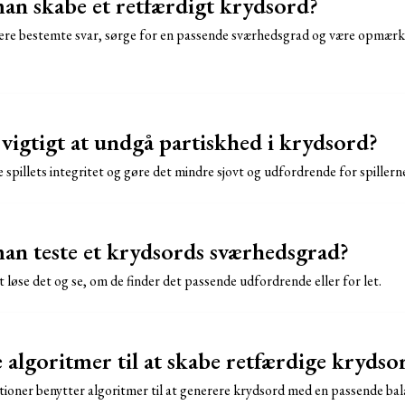
n skabe et retfærdigt krydsord?
ere bestemte svar, sørge for en passende sværhedsgrad og være opmærks
vigtigt at undgå partiskhed i krydsord?
spillets integritet og gøre det mindre sjovt og udfordrende for spillern
n teste et krydsords sværhedsgrad?
løse det og se, om de finder det passende udfordrende eller for let.
algoritmer til at skabe retfærdige krydso
ationer benytter algoritmer til at generere krydsord med en passende b