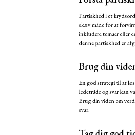
Partiskhed i et krydsor
skæv måde for at forvirr
inkludere temaer eller e
denne partiskhed er afgø
Brug din viden
En god strategi til at lø
ledetråde og svar kan v
Brug din viden om verde
svar.
Tag dig god ti