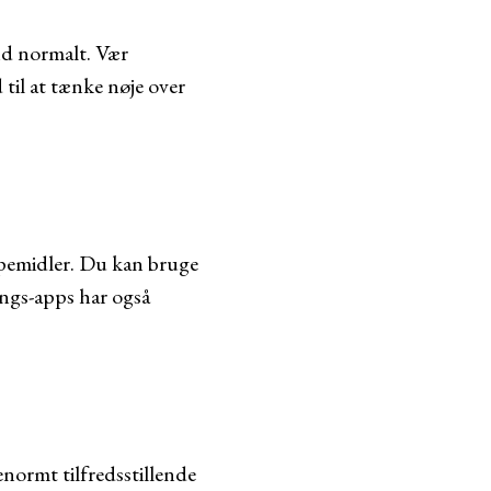
end normalt. Vær
d til at tænke nøje over
ælpemidler. Du kan bruge
ings-apps har også
normt tilfredsstillende