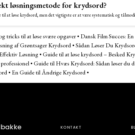
ekt løsningsmetode for krydsord?
 til at løse krydsord, men det vigtigste er at være systematisk og tålmodig
g tricks til at løse svære opgaver
•
Dansk Film Succes: En 
øsning af Grøntsager Krydsord
•
Sådan Løser Du Krydsor
Effektiv Løsning
•
Guide til at løse krydsord – Besked Kr
 professionel
•
Guide til Hvæs Krydsord: Sådan løser du 
ord
•
En Guide til Åndrige Krydsord
•
BETONE
ndbakke
KONTAKT
B