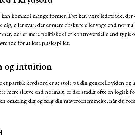
d kan komme i mange former. Det kan være ledetråde, der 
e dig, eller svar, der er mere obskure eller vage end norma
mner, der er mere politiske eller kontroversielle end typis
rende for at løse puslespillet.
 og intuition
se et partisk krydsord er at stole på din generelle viden og 
ære mere skæve end normalt, er der stadig ofte en logisk f
n omkring dig og følg din mavefornemmelse, når du forsøg
d