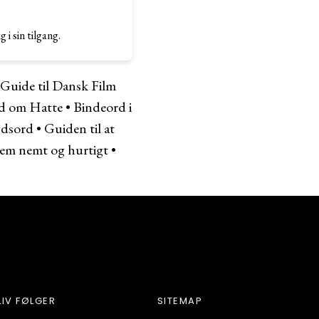
 i sin tilgang.
Guide til Dansk Film
d om Hatte
•
Bindeord i
ydsord
•
Guiden til at
dem nemt og hurtigt
•
LIV FØLGER
SITEMAP