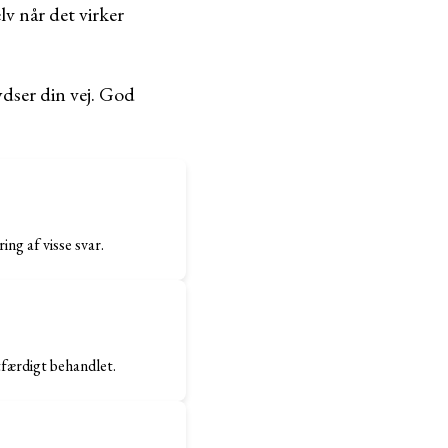
lv når det virker
rydser din vej. God
ing af visse svar.
etfærdigt behandlet.