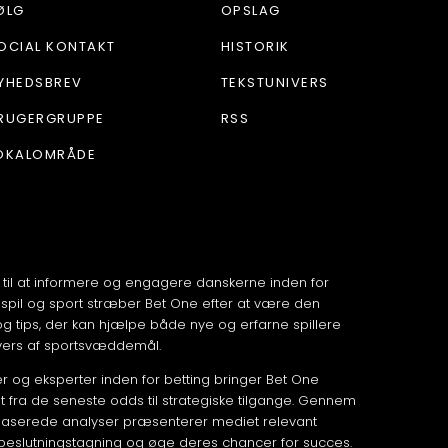
ØLG
OPSLAG
OCIAL KONTAKT
HISTORIK
YHEDSBREV
TEKSTUNIVERS
RUGERGRUPPE
RSS
OKALOMRÅDE
 til at informere og engagere danskerne inden for
spil og sport stræber Bet One efter at være den
 og tips, der kan hjælpe både nye og erfarne spillere
vers af sportsvæddemål.
 og eksperter inden for betting bringer Bet One
fra de seneste odds til strategiske tilgange. Gennem
aserede analyser præsenterer mediet relevant
 beslutningstagning og øge deres chancer for succes.