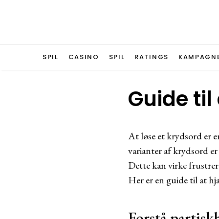
SPIL
CASINO
SPIL
RATINGS
KAMPAGN
Guide til
At løse et krydsord er 
varianter af krydsord er 
Dette kan virke frustrer
Her er en guide til at h
Forstå partisk