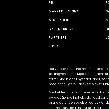
PR
F
MARKEDSFØRING
S
MIN PROFIL
N
NYHEDSBREVET
B
PARTNERE
L
TIP OS
Bet One er et online medie dedikeret
bettingverdenen. Med en passion for 
foretrukne kilde til nyheder, analyser
med at navigere i det komplekse uni
Med et team af kompetente skribenter
dybdegående indhold, der dækker alt 
grundige undersøgelser og evidensb
information, der kan styrke læsernes