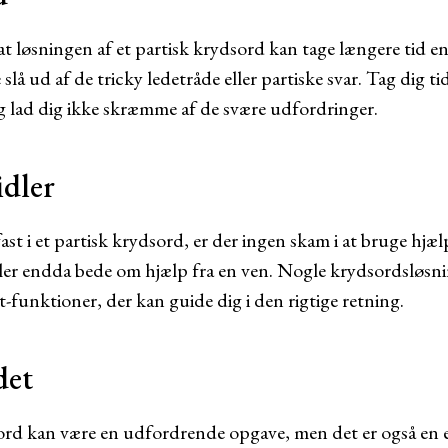
 at løsningen af et partisk krydsord kan tage længere tid 
slå ud af de tricky ledetråde eller partiske svar. Tag dig ti
og lad dig ikke skræmme af de svære udfordringer.
dler
fast i et partisk krydsord, er der ingen skam i at bruge hj
ller endda bede om hjælp fra en ven. Nogle krydsordsløsn
t-funktioner, der kan guide dig i den rigtige retning.
det
sord kan være en udfordrende opgave, men det er også en e