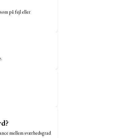
om på fejl eller
e.
rd?
alance mellem sværhedsgrad