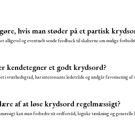
øre, hvis man støder på et partisk krydso
et alligevel og eventuelt sende feedback til skaberne om mulige forbedr
ter kendetegner et godt krydsord?
et i sværhedsgrad, har interessante ledetråde og undgår favorisering af v
ære af at løse krydsord regelmæssigt?
lmæssigt kan man forbedre sit ordforråd, logiske tænkning og generelle 