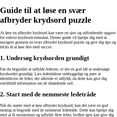
Guide til at løse en svær
afbryder krydsord puzzle
At løse en afbryder krydsord kan være en sjov og udfordrende opgave
for enhver krydsord-entusiast. Denne guide vil hjælpe dig med at
navigere gennem en svær afbryder krydsord puzzle og give dig tips og
tricks til at løse den med succes.
1. Undersøg krydsorden grundigt
Før du begynder at udfylde felterne, er det en god idé at undersøge
krydsordet grundigt. Læs ledetrådene omhyggeligt og prøv at
identificere de felter, der allerede er udfyldt, da dette kan give dig
værdifuld information om de tilstødende ord.
2. Start med de nemmeste ledetråde
Når du starter med at løse afbryder krydsord, kan det være en god
strategi at begynde med de nemmeste ledetråde. Dette kan hjælpe dig
med at få momentum og udfylde flere felter, hvilket igen kan give dig