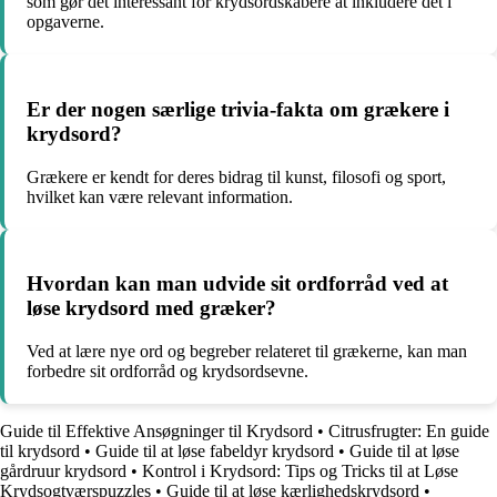
som gør det interessant for krydsordskabere at inkludere det i
opgaverne.
Er der nogen særlige trivia-fakta om grækere i
krydsord?
Grækere er kendt for deres bidrag til kunst, filosofi og sport,
hvilket kan være relevant information.
Hvordan kan man udvide sit ordforråd ved at
løse krydsord med græker?
Ved at lære nye ord og begreber relateret til grækerne, kan man
forbedre sit ordforråd og krydsordsevne.
Guide til Effektive Ansøgninger til Krydsord
•
Citrusfrugter: En guide
til krydsord
•
Guide til at løse fabeldyr krydsord
•
Guide til at løse
gårdruur krydsord
•
Kontrol i Krydsord: Tips og Tricks til at Løse
Krydsogtværspuzzles
•
Guide til at løse kærlighedskrydsord
•