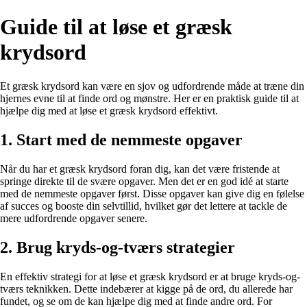
Guide til at løse et græsk
krydsord
Et græsk krydsord kan være en sjov og udfordrende måde at træne din
hjernes evne til at finde ord og mønstre. Her er en praktisk guide til at
hjælpe dig med at løse et græsk krydsord effektivt.
1. Start med de nemmeste opgaver
Når du har et græsk krydsord foran dig, kan det være fristende at
springe direkte til de svære opgaver. Men det er en god idé at starte
med de nemmeste opgaver først. Disse opgaver kan give dig en følelse
af succes og booste din selvtillid, hvilket gør det lettere at tackle de
mere udfordrende opgaver senere.
2. Brug kryds-og-tværs strategier
En effektiv strategi for at løse et græsk krydsord er at bruge kryds-og-
tværs teknikken. Dette indebærer at kigge på de ord, du allerede har
fundet, og se om de kan hjælpe dig med at finde andre ord. For