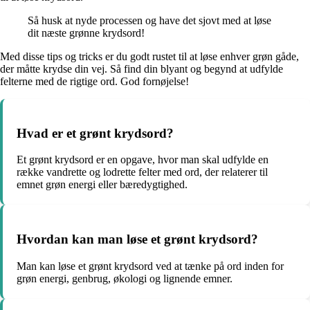
Så husk at nyde processen og have det sjovt med at løse
dit næste grønne krydsord!
Med disse tips og tricks er du godt rustet til at løse enhver grøn gåde,
der måtte krydse din vej. Så find din blyant og begynd at udfylde
felterne med de rigtige ord. God fornøjelse!
Hvad er et grønt krydsord?
Et grønt krydsord er en opgave, hvor man skal udfylde en
række vandrette og lodrette felter med ord, der relaterer til
emnet grøn energi eller bæredygtighed.
Hvordan kan man løse et grønt krydsord?
Man kan løse et grønt krydsord ved at tænke på ord inden for
grøn energi, genbrug, økologi og lignende emner.