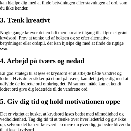
kan hjælpe dig med at finde betydningen eller stavningen af ord, som
du ikke kender.
3. Tænk kreativt
Nogle gange kræver det en lidt mere kreativ tilgang til at løse et grønt
krydsord. Prøv at tænke ud af boksen og se efter alternative
betydninger eller ordspil, der kan hjælpe dig med at finde de rigtige
svar.
4. Arbejd på tværs og nedad
En god strategi til at løse et krydsord er at arbejde både vandret og
lodret. Hvis du er sikker på et ord på tværs, kan det hjælpe dig med at
udfylde de lodrette ord omkring det. På samme måde kan et kendt
lodret ord give dig ledetråde til de vandrette ord.
5. Giv dig tid og hold motivationen oppe
Det er vigtigt at huske, at krydsord løses bedst med tålmodighed og
vedholdenhed. Tag dig tid til at tænke over hver ledetråd og giv ikke
op, selvom det kan virke svært. Jo mere du øver dig, jo bedre bliver du
til at løse krydsord.