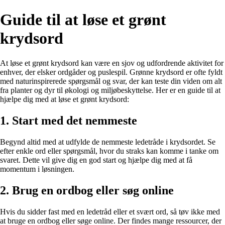
Guide til at løse et grønt
krydsord
At løse et grønt krydsord kan være en sjov og udfordrende aktivitet for
enhver, der elsker ordgåder og puslespil. Grønne krydsord er ofte fyldt
med naturinspirerede spørgsmål og svar, der kan teste din viden om alt
fra planter og dyr til økologi og miljøbeskyttelse. Her er en guide til at
hjælpe dig med at løse et grønt krydsord:
1. Start med det nemmeste
Begynd altid med at udfylde de nemmeste ledetråde i krydsordet. Se
efter enkle ord eller spørgsmål, hvor du straks kan komme i tanke om
svaret. Dette vil give dig en god start og hjælpe dig med at få
momentum i løsningen.
2. Brug en ordbog eller søg online
Hvis du sidder fast med en ledetråd eller et svært ord, så tøv ikke med
at bruge en ordbog eller søge online. Der findes mange ressourcer, der