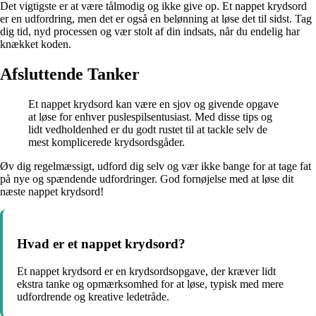
Det vigtigste er at være tålmodig og ikke give op. Et nappet krydsord
er en udfordring, men det er også en belønning at løse det til sidst. Tag
dig tid, nyd processen og vær stolt af din indsats, når du endelig har
knækket koden.
Afsluttende Tanker
Et nappet krydsord kan være en sjov og givende opgave
at løse for enhver puslespilsentusiast. Med disse tips og
lidt vedholdenhed er du godt rustet til at tackle selv de
mest komplicerede krydsordsgåder.
Øv dig regelmæssigt, udford dig selv og vær ikke bange for at tage fat
på nye og spændende udfordringer. God fornøjelse med at løse dit
næste nappet krydsord!
Hvad er et nappet krydsord?
Et nappet krydsord er en krydsordsopgave, der kræver lidt
ekstra tanke og opmærksomhed for at løse, typisk med mere
udfordrende og kreative ledetråde.