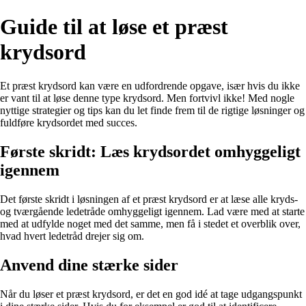
Guide til at løse et præst
krydsord
Et præst krydsord kan være en udfordrende opgave, især hvis du ikke
er vant til at løse denne type krydsord. Men fortvivl ikke! Med nogle
nyttige strategier og tips kan du let finde frem til de rigtige løsninger og
fuldføre krydsordet med succes.
Første skridt: Læs krydsordet omhyggeligt
igennem
Det første skridt i løsningen af et præst krydsord er at læse alle kryds-
og tværgående ledetråde omhyggeligt igennem. Lad være med at starte
med at udfylde noget med det samme, men få i stedet et overblik over,
hvad hvert ledetråd drejer sig om.
Anvend dine stærke sider
Når du løser et præst krydsord, er det en god idé at tage udgangspunkt