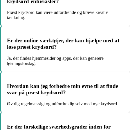
krydsord-entusiaster?
Præst krydsord kan være udfordrende og kræve kreativ
tænkning.
Er der online værktøjer, der kan hjælpe med at
løse præst krydsord?
Ja, der findes hjemmesider og apps, der kan generere
løsningsforslag.
Hvordan kan jeg forbedre min evne til at finde
svar på præst krydsord?
Øv dig regelmæssigt og udfordre dig selv med nye krydsord.
Er der forskellige sværhedsgrader inden for