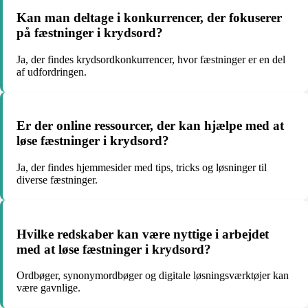
Kan man deltage i konkurrencer, der fokuserer
på fæstninger i krydsord?
Ja, der findes krydsordkonkurrencer, hvor fæstninger er en del
af udfordringen.
Er der online ressourcer, der kan hjælpe med at
løse fæstninger i krydsord?
Ja, der findes hjemmesider med tips, tricks og løsninger til
diverse fæstninger.
Hvilke redskaber kan være nyttige i arbejdet
med at løse fæstninger i krydsord?
Ordbøger, synonymordbøger og digitale løsningsværktøjer kan
være gavnlige.