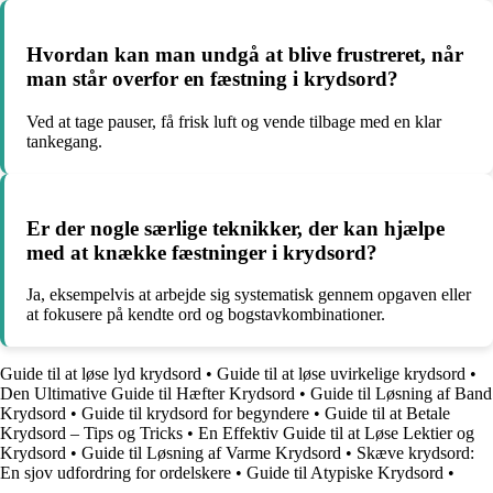
Hvordan kan man undgå at blive frustreret, når
man står overfor en fæstning i krydsord?
Ved at tage pauser, få frisk luft og vende tilbage med en klar
tankegang.
Er der nogle særlige teknikker, der kan hjælpe
med at knække fæstninger i krydsord?
Ja, eksempelvis at arbejde sig systematisk gennem opgaven eller
at fokusere på kendte ord og bogstavkombinationer.
Guide til at løse lyd krydsord
•
Guide til at løse uvirkelige krydsord
•
Den Ultimative Guide til Hæfter Krydsord
•
Guide til Løsning af Band
Krydsord
•
Guide til krydsord for begyndere
•
Guide til at Betale
Krydsord – Tips og Tricks
•
En Effektiv Guide til at Løse Lektier og
Krydsord
•
Guide til Løsning af Varme Krydsord
•
Skæve krydsord:
En sjov udfordring for ordelskere
•
Guide til Atypiske Krydsord
•