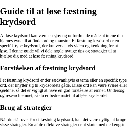
Guide til at løse fæstning
krydsord
At løse krydsord kan være en sjov og udfordrende måde at træne din
hjernes evne til at finde ord og mønstre. Et fæstning krydsord er en
specifik type krydsord, der kræver en vis viden og tænkning for at
løse. I denne guide vil vi dele nogle nyttige tips og strategier til at
hjælpe dig med at løse fæstning krydsord.
Forståelsen af fæstning krydsord
I et fæstning krydsord er der sædvanligvis et tema eller en specifik type
ord, der knytter sig til krydsordets gåde. Disse ord kan være svære eller
sjældne, så det er vigtigt at have en god forståelse af emnet. Undersøg
og research emnet, så du er bedre rustet til at løse krydsordet.
Brug af strategier
Når du står over for et fæstning krydsord, kan det være nyttigt at bruge
visse strategier. En af de effektive strategier er at starte med de længste