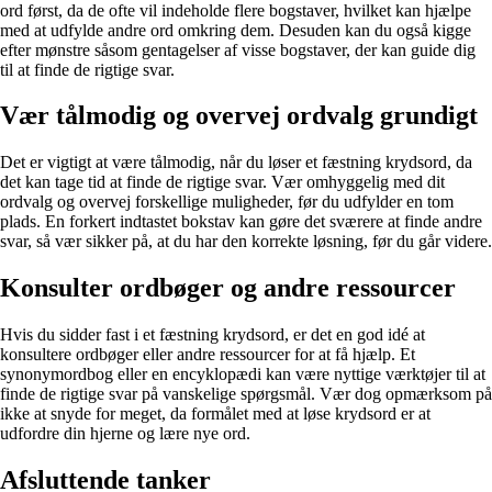
ord først, da de ofte vil indeholde flere bogstaver, hvilket kan hjælpe
med at udfylde andre ord omkring dem. Desuden kan du også kigge
efter mønstre såsom gentagelser af visse bogstaver, der kan guide dig
til at finde de rigtige svar.
Vær tålmodig og overvej ordvalg grundigt
Det er vigtigt at være tålmodig, når du løser et fæstning krydsord, da
det kan tage tid at finde de rigtige svar. Vær omhyggelig med dit
ordvalg og overvej forskellige muligheder, før du udfylder en tom
plads. En forkert indtastet bokstav kan gøre det sværere at finde andre
svar, så vær sikker på, at du har den korrekte løsning, før du går videre.
Konsulter ordbøger og andre ressourcer
Hvis du sidder fast i et fæstning krydsord, er det en god idé at
konsultere ordbøger eller andre ressourcer for at få hjælp. Et
synonymordbog eller en encyklopædi kan være nyttige værktøjer til at
finde de rigtige svar på vanskelige spørgsmål. Vær dog opmærksom på
ikke at snyde for meget, da formålet med at løse krydsord er at
udfordre din hjerne og lære nye ord.
Afsluttende tanker