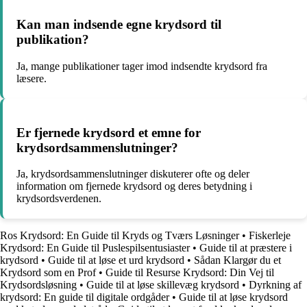
Kan man indsende egne krydsord til
publikation?
Ja, mange publikationer tager imod indsendte krydsord fra
læsere.
Er fjernede krydsord et emne for
krydsordsammenslutninger?
Ja, krydsordsammenslutninger diskuterer ofte og deler
information om fjernede krydsord og deres betydning i
krydsordsverdenen.
Ros Krydsord: En Guide til Kryds og Tværs Løsninger
•
Fiskerleje
Krydsord: En Guide til Puslespilsentusiaster
•
Guide til at præstere i
krydsord
•
Guide til at løse et urd krydsord
•
Sådan Klargør du et
Krydsord som en Prof
•
Guide til Resurse Krydsord: Din Vej til
Krydsordsløsning
•
Guide til at løse skillevæg krydsord
•
Dyrkning af
krydsord: En guide til digitale ordgåder
•
Guide til at løse krydsord