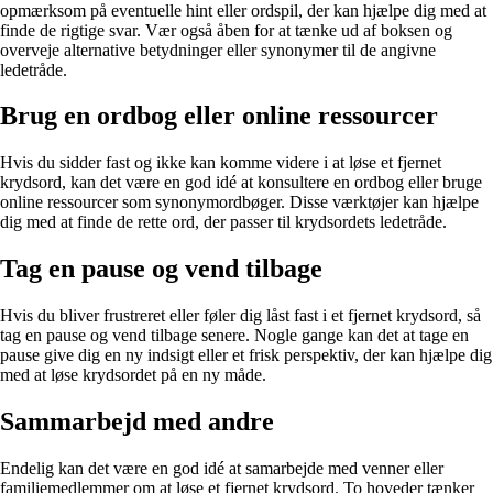
opmærksom på eventuelle hint eller ordspil, der kan hjælpe dig med at
finde de rigtige svar. Vær også åben for at tænke ud af boksen og
overveje alternative betydninger eller synonymer til de angivne
ledetråde.
Brug en ordbog eller online ressourcer
Hvis du sidder fast og ikke kan komme videre i at løse et fjernet
krydsord, kan det være en god idé at konsultere en ordbog eller bruge
online ressourcer som synonymordbøger. Disse værktøjer kan hjælpe
dig med at finde de rette ord, der passer til krydsordets ledetråde.
Tag en pause og vend tilbage
Hvis du bliver frustreret eller føler dig låst fast i et fjernet krydsord, så
tag en pause og vend tilbage senere. Nogle gange kan det at tage en
pause give dig en ny indsigt eller et frisk perspektiv, der kan hjælpe dig
med at løse krydsordet på en ny måde.
Sammarbejd med andre
Endelig kan det være en god idé at samarbejde med venner eller
familiemedlemmer om at løse et fjernet krydsord. To hoveder tænker