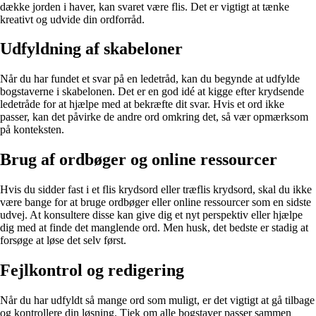
dække jorden i haver, kan svaret være flis. Det er vigtigt at tænke
kreativt og udvide din ordforråd.
Udfyldning af skabeloner
Når du har fundet et svar på en ledetråd, kan du begynde at udfylde
bogstaverne i skabelonen. Det er en god idé at kigge efter krydsende
ledetråde for at hjælpe med at bekræfte dit svar. Hvis et ord ikke
passer, kan det påvirke de andre ord omkring det, så vær opmærksom
på konteksten.
Brug af ordbøger og online ressourcer
Hvis du sidder fast i et flis krydsord eller træflis krydsord, skal du ikke
være bange for at bruge ordbøger eller online ressourcer som en sidste
udvej. At konsultere disse kan give dig et nyt perspektiv eller hjælpe
dig med at finde det manglende ord. Men husk, det bedste er stadig at
forsøge at løse det selv først.
Fejlkontrol og redigering
Når du har udfyldt så mange ord som muligt, er det vigtigt at gå tilbage
og kontrollere din løsning. Tjek om alle bogstaver passer sammen