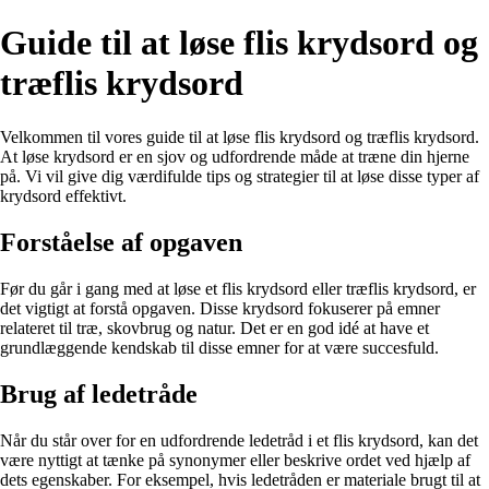
Guide til at løse flis krydsord og
træflis krydsord
Velkommen til vores guide til at løse flis krydsord og træflis krydsord.
At løse krydsord er en sjov og udfordrende måde at træne din hjerne
på. Vi vil give dig værdifulde tips og strategier til at løse disse typer af
krydsord effektivt.
Forståelse af opgaven
Før du går i gang med at løse et flis krydsord eller træflis krydsord, er
det vigtigt at forstå opgaven. Disse krydsord fokuserer på emner
relateret til træ, skovbrug og natur. Det er en god idé at have et
grundlæggende kendskab til disse emner for at være succesfuld.
Brug af ledetråde
Når du står over for en udfordrende ledetråd i et flis krydsord, kan det
være nyttigt at tænke på synonymer eller beskrive ordet ved hjælp af
dets egenskaber. For eksempel, hvis ledetråden er materiale brugt til at