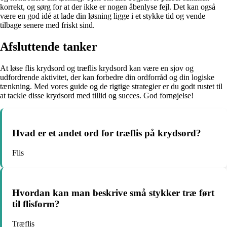
korrekt, og sørg for at der ikke er nogen åbenlyse fejl. Det kan også
være en god idé at lade din løsning ligge i et stykke tid og vende
tilbage senere med friskt sind.
Afsluttende tanker
At løse flis krydsord og træflis krydsord kan være en sjov og
udfordrende aktivitet, der kan forbedre din ordforråd og din logiske
tænkning. Med vores guide og de rigtige strategier er du godt rustet til
at tackle disse krydsord med tillid og succes. God fornøjelse!
Hvad er et andet ord for træflis på krydsord?
Flis
Hvordan kan man beskrive små stykker træ ført
til flisform?
Træflis