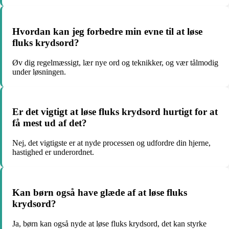
Hvordan kan jeg forbedre min evne til at løse
fluks krydsord?
Øv dig regelmæssigt, lær nye ord og teknikker, og vær tålmodig
under løsningen.
Er det vigtigt at løse fluks krydsord hurtigt for at
få mest ud af det?
Nej, det vigtigste er at nyde processen og udfordre din hjerne,
hastighed er underordnet.
Kan børn også have glæde af at løse fluks
krydsord?
Ja, børn kan også nyde at løse fluks krydsord, det kan styrke