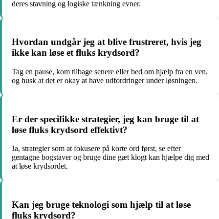
deres stavning og logiske tænkning evner.
Hvordan undgår jeg at blive frustreret, hvis jeg
ikke kan løse et fluks krydsord?
Tag en pause, kom tilbage senere eller bed om hjælp fra en ven,
og husk at det er okay at have udfordringer under løsningen.
Er der specifikke strategier, jeg kan bruge til at
løse fluks krydsord effektivt?
Ja, strategier som at fokusere på korte ord først, se efter
gentagne bogstaver og bruge dine gæt klogt kan hjælpe dig med
at løse krydsordet.
Kan jeg bruge teknologi som hjælp til at løse
fluks krydsord?