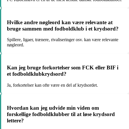
Hvilke andre nøgleord kan være relevante at
bruge sammen med fodboldklub i et krydsord?
Spillere, ligaer, trænere, rivaliseringer osv. kan være relevante
nøgleord.
Kan jeg bruge forkortelser som FCK eller BIF i
et fodboldklubkrydsord?
Ja, forkortelser kan ofte være en del af krydsordet.
Hvordan kan jeg udvide min viden om
forskellige fodboldklubber til at løse krydsord
lettere?