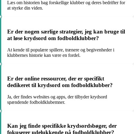
Læs om historien bag forskellige klubber og deres bedrifter for
at styrke din viden.
Er der nogen særlige strategier, jeg kan bruge til
at løse krydsord om fodboldklubber?
At kende til populære spillere, trænere og begivenheder i
klubbernes historie kan være en fordel.
Er der online ressourcer, der er specifikt
dedikeret til krydsord om fodboldklubber?
Ja, der findes websites og apps, der tilbyder krydsord
spændende fodboldklubemner.
Kan jeg finde specifikke krydsordsbøger, der
fokuserer udelukkende på fodboldklubber?