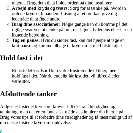
gitteret. Brug dem til at holde orden på dine løsninger.
Arbejd med kryds og tværs:
Sørg for at tænke på, hvordan
ordene krydser hinanden. Løsning af ét ord kan give dig
ledetråde til at finde andre.
Brug dine associationer:
Nogle gange kan du komme på det
rigtige svar ved at tænke på ord, der ligner, lyder ens eller har en
lignende betydning.
Tag en pause:
Hvis du sidder fast, kan det hjælpe at tage en
kort pause og komme tilbage til krydsordet med friske øjne.
Hold fast i det
Et fristedet krydsord kan virke frustrerende til tider, men
hold fast i det. Når du endelig får løst det, vil tilfredsheden
være stor.
Afsluttende tanker
At løse et fristedet krydsord kræver lidt ekstra tålmodighed og
tænkning, men det er en fantastisk måde at stimulere din hjerne på.
Brug vores tips til at forbedre dine færdigheder og få mest muligt ud af
din næste fristede krydsordsoplevelse.