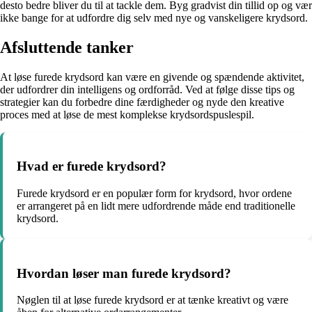
desto bedre bliver du til at tackle dem. Byg gradvist din tillid op og vær
ikke bange for at udfordre dig selv med nye og vanskeligere krydsord.
Afsluttende tanker
At løse furede krydsord kan være en givende og spændende aktivitet,
der udfordrer din intelligens og ordforråd. Ved at følge disse tips og
strategier kan du forbedre dine færdigheder og nyde den kreative
proces med at løse de mest komplekse krydsordspuslespil.
Hvad er furede krydsord?
Furede krydsord er en populær form for krydsord, hvor ordene
er arrangeret på en lidt mere udfordrende måde end traditionelle
krydsord.
Hvordan løser man furede krydsord?
Nøglen til at løse furede krydsord er at tænke kreativt og være