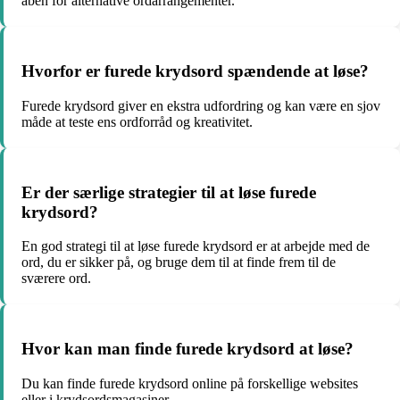
åben for alternative ordarrangementer.
Hvorfor er furede krydsord spændende at løse?
Furede krydsord giver en ekstra udfordring og kan være en sjov
måde at teste ens ordforråd og kreativitet.
Er der særlige strategier til at løse furede
krydsord?
En god strategi til at løse furede krydsord er at arbejde med de
ord, du er sikker på, og bruge dem til at finde frem til de
sværere ord.
Hvor kan man finde furede krydsord at løse?
Du kan finde furede krydsord online på forskellige websites
eller i krydsordsmagasiner.