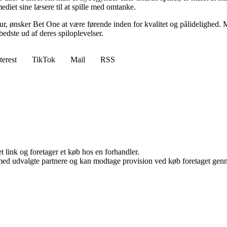
ediet sine læsere til at spille med omtanke.
ltur, ønsker Bet One at være førende inden for kvalitet og pålidelighed. M
bedste ud af deres spiloplevelser.
terest
TikTok
Mail
RSS
t link og foretager et køb hos en forhandler.
med udvalgte partnere og kan modtage provision ved køb foretaget gennem