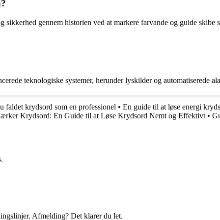
n?
og sikkerhed gennem historien ved at markere farvande og guide skibe s
cerede teknologiske systemer, herunder lyskilder og automatiserede al
u faldet krydsord som en professionel
•
En guide til at løse energi kryd
ærker Krydsord: En Guide til at Løse Krydsord Nemt og Effektivt
•
Gu
.
ingslinjer. Afmelding? Det klarer du let.