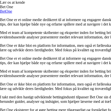
Lær os at kende
Bet One
BetOne
Bet One er et online medie dedikeret til at informere og engagere dansk
tips, der kan hjælpe både nye og erfarne spillere med at navigere i de
Med et team af kompetente skribenter og eksperter inden for betting br
evidensbaserede analyser præsenterer mediet relevant information, der 
Bet One er ikke blot en platform for information, men også et fællesskab 
lære og udvikle deres færdigheder. Med fokus på kvalitet og troværdighe
Bet One er et online medie dedikeret til at informere og engagere dansk
tips, der kan hjælpe både nye og erfarne spillere med at navigere i de
Med et team af kompetente skribenter og eksperter inden for betting br
evidensbaserede analyser præsenterer mediet relevant information, der 
Bet One er ikke blot en platform for information, men også et fællesskab 
lære og udvikle deres færdigheder. Med fokus på kvalitet og troværdighe
I takt med den hastigt udviklende bettingindustri tilpasser Bet One sin d
herunder guider, analyser og indsigter, som hjælper læserne med at træf
Bet One eksisterer for at gøre betting mere tilgængeligt og forståeligt f