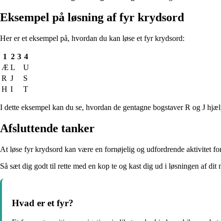
Eksempel på løsning af fyr krydsord
Her er et eksempel på, hvordan du kan løse et fyr krydsord:
1
2
3
4
Æ
L
U
R
J
S
H
I
T
I dette eksempel kan du se, hvordan de gentagne bogstaver R og J hjælp
Afsluttende tanker
At løse fyr krydsord kan være en fornøjelig og udfordrende aktivitet for
Så sæt dig godt til rette med en kop te og kast dig ud i løsningen af dit
Hvad er et fyr?