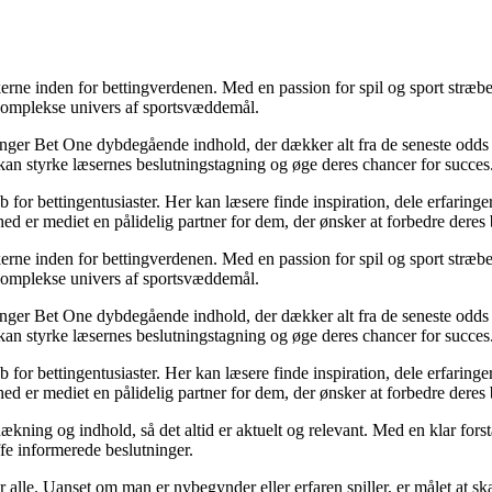
erne inden for bettingverdenen. Med en passion for spil og sport stræber
t komplekse univers af sportsvæddemål.
inger Bet One dybdegående indhold, der dækker alt fra de seneste odds 
kan styrke læsernes beslutningstagning og øge deres chancer for succes
for bettingentusiaster. Her kan læsere finde inspiration, dele erfaringer
d er mediet en pålidelig partner for dem, der ønsker at forbedre deres 
erne inden for bettingverdenen. Med en passion for spil og sport stræber
t komplekse univers af sportsvæddemål.
inger Bet One dybdegående indhold, der dækker alt fra de seneste odds 
kan styrke læsernes beslutningstagning og øge deres chancer for succes
for bettingentusiaster. Her kan læsere finde inspiration, dele erfaringer
d er mediet en pålidelig partner for dem, der ønsker at forbedre deres 
ækning og indhold, så det altid er aktuelt og relevant. Med en klar forstå
fe informerede beslutninger.
or alle. Uanset om man er nybegynder eller erfaren spiller, er målet at s