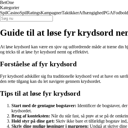
BetOne
Kategorier
Spil
Casino
Spil
Ratings
Kampagner
Taktikker
Afhængighed
PGA
Fodbol
Guide til at løse fyr krydsord ne
At løse krydsord kan være en sjov og udfordrende måde at træne din hjer
og tricks til at løse fyr krydsord nemt og effektivt.
Forståelse af fyr krydsord
Fyr krydsord adskiller sig fra traditionelle krydsord ved at have en sær
den rette tilgang kan du let navigere gennem krydsordet.
Tips til at løse fyr krydsord
Start med de gentagne bogstaver:
Identificer de bogstaver, der
krydsordet.
Brug af konteksten:
Når du står fast, så prøv at se på de omkrin
Hold styr på dine gæt:
Skriv ikke bare et tilfældigt bogstav ind
Skriv dine mulige løsninger i margenen:
Undgå at skrive dine g