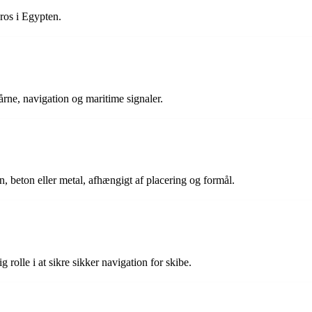
ros i Egypten.
rtårne, navigation og maritime signaler.
n, beton eller metal, afhængigt af placering og formål.
 rolle i at sikre sikker navigation for skibe.