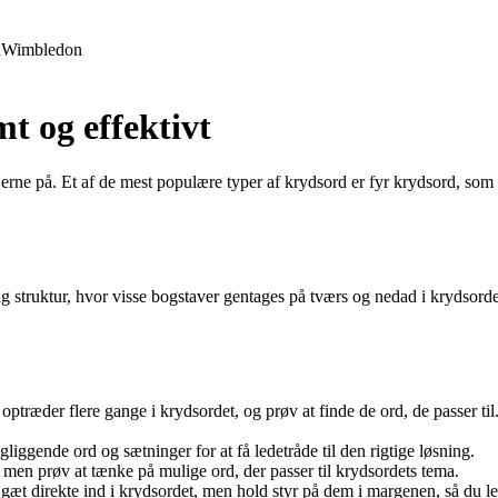
d
Wimbledon
mt og effektivt
ne på. Et af de mest populære typer af krydsord er fyr krydsord, som in
lig struktur, hvor visse bogstaver gentages på tværs og nedad i krydsord
 optræder flere gange i krydsordet, og prøv at finde de ord, de passer ti
gliggende ord og sætninger for at få ledetråde til den rigtige løsning.
, men prøv at tænke på mulige ord, der passer til krydsordets tema.
æt direkte ind i krydsordet, men hold styr på dem i margenen, så du let 