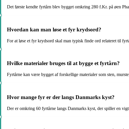
Det første kendte fyrtårn blev bygget omkring 280 f.Kr. på øen Pha
Hvordan kan man løse et fyr krydsord?
For at løse et fyr krydsord skal man typisk finde ord relateret til fy
Hvilke materialer bruges til at bygge et fyrtårn?
Fyrtårne kan være bygget af forskellige materialer som sten, murste
Hvor mange fyr er der langs Danmarks kyst?
Der er omkring 60 fyrtårne langs Danmarks kyst, der spiller en vigtig