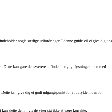
deholder nogle særlige udfordringer. I denne guide vil vi give dig tips
et. Dette kan gøre det sværere at finde de rigtige løsninger, men med
l. Dette kan give dig et godt udgangspunkt for at udfylde inden for
kan slette dem, hvis de viser sig ikke at være korrekte.