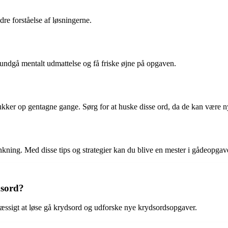
re forståelse af løsningerne.
t undgå mentalt udmattelse og få friske øjne på opgaven.
ukker op gentagne gange. Sørg for at huske disse ord, da de kan være ny
ing. Med disse tips og strategier kan du blive en mester i gådeopgave
dsord?
æssigt at løse gå krydsord og udforske nye krydsordsopgaver.