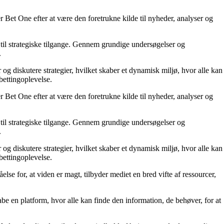
 Bet One efter at være den foretrukne kilde til nyheder, analyser og
til strategiske tilgange. Gennem grundige undersøgelser og
.
 og diskutere strategier, hvilket skaber et dynamisk miljø, hvor alle kan
bettingoplevelse.
 Bet One efter at være den foretrukne kilde til nyheder, analyser og
til strategiske tilgange. Gennem grundige undersøgelser og
.
 og diskutere strategier, hvilket skaber et dynamisk miljø, hvor alle kan
bettingoplevelse.
else for, at viden er magt, tilbyder mediet en bred vifte af ressourcer,
kabe en platform, hvor alle kan finde den information, de behøver, for at