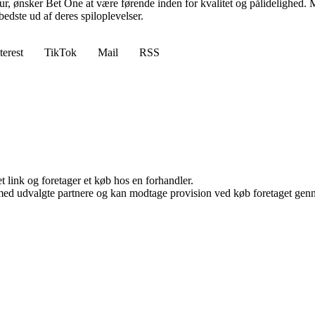
ltur, ønsker Bet One at være førende inden for kvalitet og pålidelighed. M
bedste ud af deres spiloplevelser.
terest
TikTok
Mail
RSS
t link og foretager et køb hos en forhandler.
med udvalgte partnere og kan modtage provision ved køb foretaget gennem