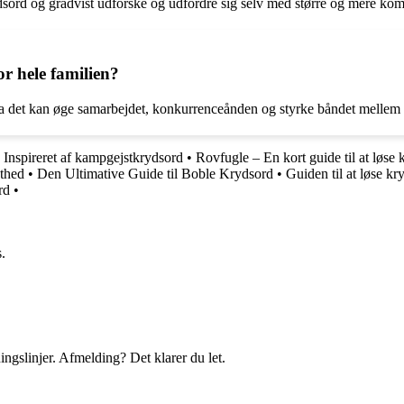
sord og gradvist udforske og udfordre sig selv med større og mere ko
or hele familien?
n, da det kan øge samarbejdet, konkurrenceånden og styrke båndet melle
•
Inspireret af kampgejstkrydsord
•
Rovfugle – En kort guide til at løse
thed
•
Den Ultimative Guide til Boble Krydsord
•
Guiden til at løse k
rd
•
.
ingslinjer. Afmelding? Det klarer du let.