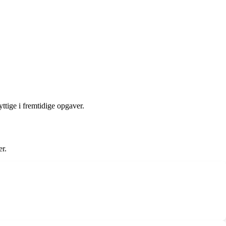
ttige i fremtidige opgaver.
r.