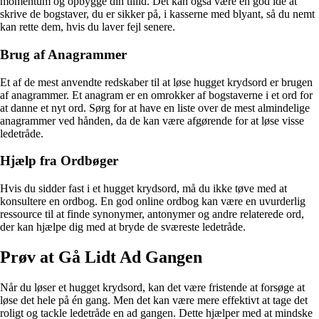
momentum og opbygge din tillid. Det kan også være en god idé at
skrive de bogstaver, du er sikker på, i kasserne med blyant, så du nemt
kan rette dem, hvis du laver fejl senere.
Brug af Anagrammer
Et af de mest anvendte redskaber til at løse hugget krydsord er brugen
af anagrammer. Et anagram er en omrokker af bogstaverne i et ord for
at danne et nyt ord. Sørg for at have en liste over de mest almindelige
anagrammer ved hånden, da de kan være afgørende for at løse visse
ledetråde.
Hjælp fra Ordbøger
Hvis du sidder fast i et hugget krydsord, må du ikke tøve med at
konsultere en ordbog. En god online ordbog kan være en uvurderlig
ressource til at finde synonymer, antonymer og andre relaterede ord,
der kan hjælpe dig med at bryde de sværeste ledetråde.
Prøv at Gå Lidt Ad Gangen
Når du løser et hugget krydsord, kan det være fristende at forsøge at
løse det hele på én gang. Men det kan være mere effektivt at tage det
roligt og tackle ledetråde en ad gangen. Dette hjælper med at mindske