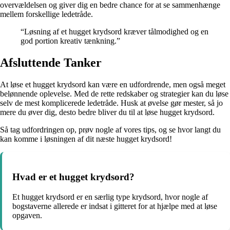
overvældelsen og giver dig en bedre chance for at se sammenhænge
mellem forskellige ledetråde.
“Løsning af et hugget krydsord kræver tålmodighed og en
god portion kreativ tænkning.”
Afsluttende Tanker
At løse et hugget krydsord kan være en udfordrende, men også meget
belønnende oplevelse. Med de rette redskaber og strategier kan du løse
selv de mest komplicerede ledetråde. Husk at øvelse gør mester, så jo
mere du øver dig, desto bedre bliver du til at løse hugget krydsord.
Så tag udfordringen op, prøv nogle af vores tips, og se hvor langt du
kan komme i løsningen af dit næste hugget krydsord!
Hvad er et hugget krydsord?
Et hugget krydsord er en særlig type krydsord, hvor nogle af
bogstaverne allerede er indsat i gitteret for at hjælpe med at løse
opgaven.