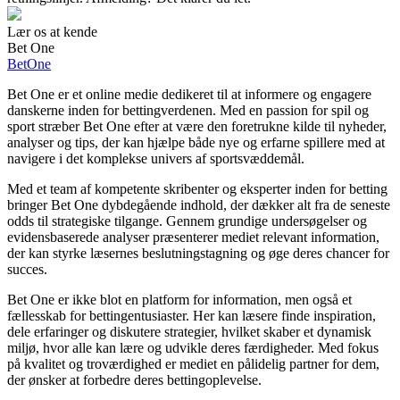
Lær os at kende
Bet One
BetOne
Bet One er et online medie dedikeret til at informere og engagere
danskerne inden for bettingverdenen. Med en passion for spil og
sport stræber Bet One efter at være den foretrukne kilde til nyheder,
analyser og tips, der kan hjælpe både nye og erfarne spillere med at
navigere i det komplekse univers af sportsvæddemål.
Med et team af kompetente skribenter og eksperter inden for betting
bringer Bet One dybdegående indhold, der dækker alt fra de seneste
odds til strategiske tilgange. Gennem grundige undersøgelser og
evidensbaserede analyser præsenterer mediet relevant information,
der kan styrke læsernes beslutningstagning og øge deres chancer for
succes.
Bet One er ikke blot en platform for information, men også et
fællesskab for bettingentusiaster. Her kan læsere finde inspiration,
dele erfaringer og diskutere strategier, hvilket skaber et dynamisk
miljø, hvor alle kan lære og udvikle deres færdigheder. Med fokus
på kvalitet og troværdighed er mediet en pålidelig partner for dem,
der ønsker at forbedre deres bettingoplevelse.