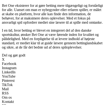
Bet One eksisterer for at gøre betting mere tilgængeligt og forståeligt
for alle. Uanset om man er nybegynder eller erfaren spiller, er målet
at skabe en platform, hvor alle kan finde den information, de
behøver, for at maksimere deres oplevelser. Med et fokus på
ansvarligt spil opfordrer mediet sine læsere til at spille med omtanke.
I en tid, hvor betting er blevet en integreret del af den danske
sportskultur, ønsker Bet One at være førende inden for kvalitet og
pålidelighed. Med en forpligtelse til at levere indhold af højeste
standard, er mediet klar til at guide læsere gennem bettinglandskabet
og sikre, at de får det bedste ud af deres spiloplevelser.
Del og gør godt
X
Facebook
Instagram
LinkedIn
YouTube
Pinterest
TikTok
Mail
RSS
Om os
Kontakt