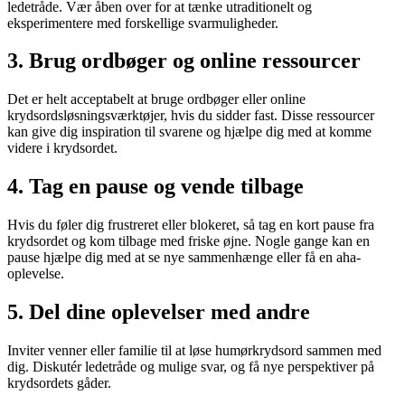
ledetråde. Vær åben over for at tænke utraditionelt og
eksperimentere med forskellige svarmuligheder.
3. Brug ordbøger og online ressourcer
Det er helt acceptabelt at bruge ordbøger eller online
krydsordsløsningsværktøjer, hvis du sidder fast. Disse ressourcer
kan give dig inspiration til svarene og hjælpe dig med at komme
videre i krydsordet.
4. Tag en pause og vende tilbage
Hvis du føler dig frustreret eller blokeret, så tag en kort pause fra
krydsordet og kom tilbage med friske øjne. Nogle gange kan en
pause hjælpe dig med at se nye sammenhænge eller få en aha-
oplevelse.
5. Del dine oplevelser med andre
Inviter venner eller familie til at løse humørkrydsord sammen med
dig. Diskutér ledetråde og mulige svar, og få nye perspektiver på
krydsordets gåder.