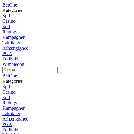
BetOne
Kategorier
Spil
Casino
Spil
Ratings
Kampagner
Taktikker
Afhængighed
PGA
Fodbold
Wimbledon
BetOne
Kategorier
Spil
Casino
Spil
Ratings
Kampagner
Taktikker
Afhængighed
PGA
Fodbold