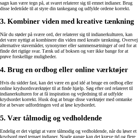
sagn kan være tegn på, at svaret relaterer sig til emnet indianer. Brug
disse ledetråde til at styre din tankegang og udfylde ordene korrekt.
3. Kombiner viden med kreative tænkning
Når du støder på svære ord, der relaterer sig til indianerkulturen, kan
det være nyttigt at kombinere din viden med kreativ tænkning. Overvej
alternative stavemåder, synonymer eller sammensætninger af ord for at
finde det rigtige svar. Tænk ud af boksen og vær ikke bange for at
prøve forskellige muligheder.
4. Brug en ordbog eller online værktøjer
Hvis du sidder fast, kan det være en god idé at bruge en ordbog eller
online krydsordsværktøjer til at finde hjælp. Søg efter ord relateret til
indianerkulturen for at få inspiration og vejledning til at udfylde
krydsordet korrekt. Husk dog at bruge disse værktøjer med omtanke
for at bevare udfordringen ved at løse krydsordet.
5. Vær tålmodig og vedholdende
Endelig er det vigtigt at være tålmodig og vedholdende, når du løser et
krydsord med temaet indianer. Nogle gange kan det kræve tid og flere