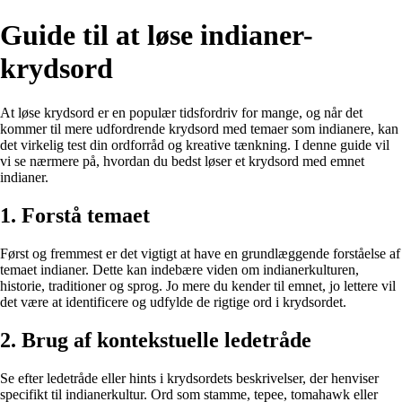
Guide til at løse indianer-
krydsord
At løse krydsord er en populær tidsfordriv for mange, og når det
kommer til mere udfordrende krydsord med temaer som indianere, kan
det virkelig test din ordforråd og kreative tænkning. I denne guide vil
vi se nærmere på, hvordan du bedst løser et krydsord med emnet
indianer.
1. Forstå temaet
Først og fremmest er det vigtigt at have en grundlæggende forståelse af
temaet indianer. Dette kan indebære viden om indianerkulturen,
historie, traditioner og sprog. Jo mere du kender til emnet, jo lettere vil
det være at identificere og udfylde de rigtige ord i krydsordet.
2. Brug af kontekstuelle ledetråde
Se efter ledetråde eller hints i krydsordets beskrivelser, der henviser
specifikt til indianerkultur. Ord som stamme, tepee, tomahawk eller