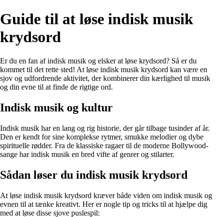
Guide til at løse indisk musik
krydsord
Er du en fan af indisk musik og elsker at løse krydsord? Så er du
kommet til det rette sted! At løse indisk musik krydsord kan være en
sjov og udfordrende aktivitet, der kombinerer din kærlighed til musik
og din evne til at finde de rigtige ord.
Indisk musik og kultur
Indisk musik har en lang og rig historie, der går tilbage tusinder af år.
Den er kendt for sine komplekse rytmer, smukke melodier og dybe
spirituelle rødder. Fra de klassiske ragaer til de moderne Bollywood-
sange har indisk musik en bred vifte af genrer og stilarter.
Sådan løser du indisk musik krydsord
At løse indisk musik krydsord kræver både viden om indisk musik og
evnen til at tænke kreativt. Her er nogle tip og tricks til at hjælpe dig
med at løse disse sjove puslespil: