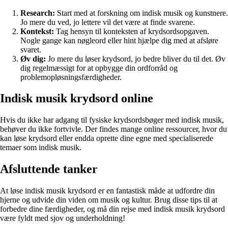
Research:
Start med at forskning om indisk musik og kunstnere.
Jo mere du ved, jo lettere vil det være at finde svarene.
Kontekst:
Tag hensyn til konteksten af ​​krydsordsopgaven.
Nogle gange kan nøgleord eller hint hjælpe dig med at afsløre
svaret.
Øv dig:
Jo mere du løser krydsord, jo bedre bliver du til det. Øv
dig regelmæssigt for at opbygge din ordforråd og
problemopløsningsfærdigheder.
Indisk musik krydsord online
Hvis du ikke har adgang til fysiske krydsordsbøger med indisk musik,
behøver du ikke fortvivle. Der findes mange online ressourcer, hvor du
kan løse krydsord eller endda oprette dine egne med specialiserede
temaer som indisk musik.
Afsluttende tanker
At løse indisk musik krydsord er en fantastisk måde at udfordre din
hjerne og udvide din viden om musik og kultur. Brug disse tips til at
forbedre dine færdigheder, og må din rejse med indisk musik krydsord
være fyldt med sjov og underholdning!