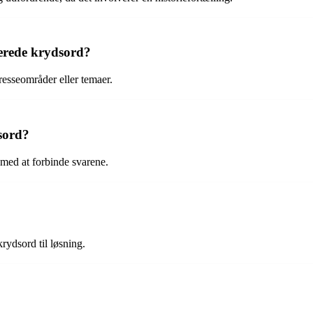
erede krydsord?
eresseområder eller temaer.
dsord?
 med at forbinde svarene.
rydsord til løsning.