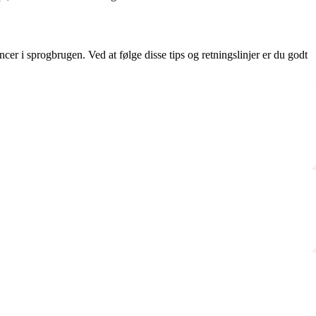
er i sprogbrugen. Ved at følge disse tips og retningslinjer er du godt