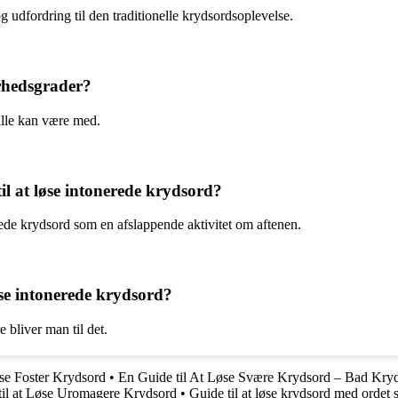
 udfordring til den traditionelle krydsordsoplevelse.
ærhedsgrader?
 alle kan være med.
til at løse intonerede krydsord?
ede krydsord som en afslappende aktivitet om aftenen.
se intonerede krydsord?
 bliver man til det.
se Foster Krydsord
•
En Guide til At Løse Svære Krydsord – Bad Kry
til at Løse Uromagere Krydsord
•
Guide til at løse krydsord med ordet 