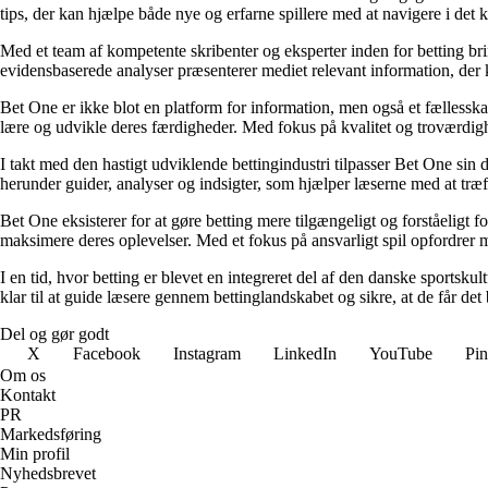
tips, der kan hjælpe både nye og erfarne spillere med at navigere i de
Med et team af kompetente skribenter og eksperter inden for betting br
evidensbaserede analyser præsenterer mediet relevant information, der 
Bet One er ikke blot en platform for information, men også et fællesskab 
lære og udvikle deres færdigheder. Med fokus på kvalitet og troværdighe
I takt med den hastigt udviklende bettingindustri tilpasser Bet One sin d
herunder guider, analyser og indsigter, som hjælper læserne med at træf
Bet One eksisterer for at gøre betting mere tilgængeligt og forståeligt f
maksimere deres oplevelser. Med et fokus på ansvarligt spil opfordrer m
I en tid, hvor betting er blevet en integreret del af den danske sportsku
klar til at guide læsere gennem bettinglandskabet og sikre, at de får det 
Del og gør godt
X
Facebook
Instagram
LinkedIn
YouTube
Pin
Om os
Kontakt
PR
Markedsføring
Min profil
Nyhedsbrevet