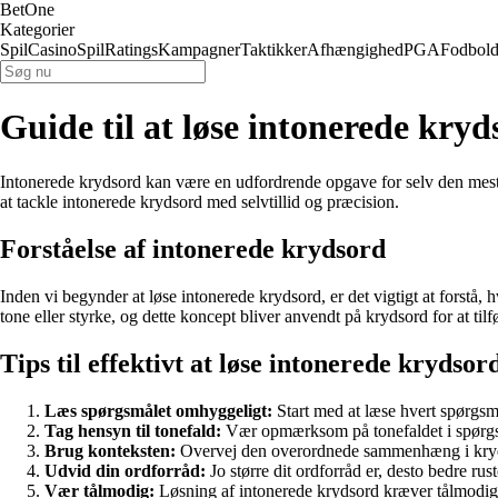
BetOne
Kategorier
Spil
Casino
Spil
Ratings
Kampagner
Taktikker
Afhængighed
PGA
Fodbol
Guide til at løse intonerede kryd
Intonerede krydsord kan være en udfordrende opgave for selv den mest er
at tackle intonerede krydsord med selvtillid og præcision.
Forståelse af intonerede krydsord
Inden vi begynder at løse intonerede krydsord, er det vigtigt at forstå
tone eller styrke, og dette koncept bliver anvendt på krydsord for at til
Tips til effektivt at løse intonerede krydsor
Læs spørgsmålet omhyggeligt:
Start med at læse hvert spørgsmå
Tag hensyn til tonefald:
Vær opmærksom på tonefaldet i spørgsmål
Brug konteksten:
Overvej den overordnede sammenhæng i krydsord
Udvid din ordforråd:
Jo større dit ordforråd er, desto bedre rus
Vær tålmodig:
Løsning af intonerede krydsord kræver tålmodighe