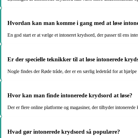
Hvordan kan man komme i gang med at løse inton
En god start er at vælge et intoneret krydsord, der passer til ens int
Er der specielle teknikker til at løse intonerede kry
Nogle findes der Røde tråde, der er en særlig ledetråd for at hjælpe
Hvor kan man finde intonerede krydsord at løse?
Der er flere online platforme og magasiner, der tilbyder intonerede k
Hvad gør intonerede krydsord så populære?