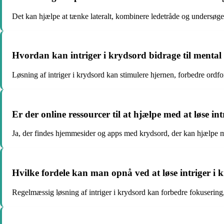
Det kan hjælpe at tænke lateralt, kombinere ledetråde og undersøge 
Hvordan kan intriger i krydsord bidrage til mental
Løsning af intriger i krydsord kan stimulere hjernen, forbedre ord
Er der online ressourcer til at hjælpe med at løse in
Ja, der findes hjemmesider og apps med krydsord, der kan hjælpe me
Hvilke fordele kan man opnå ved at løse intriger i
Regelmæssig løsning af intriger i krydsord kan forbedre fokusering