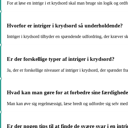
For at løse en intrige i et krydsord skal man bruge sin logik og ordfor
Hvorfor er intriger i krydsord så underholdende?
Intriger i krydsord tilbyder en spændende udfordring, der kræver sk
Er der forskellige typer af intriger i krydsord?
Ja, der er forskellige niveauer af intriger i krydsord, der spænder fra
Hvad kan man gøre for at forbedre sine færdigheder 
Man kan øve sig regelmæssigt, læse bredt og udfordre sig selv med 
Er der nogen tips til at finde de svære svar i en intr