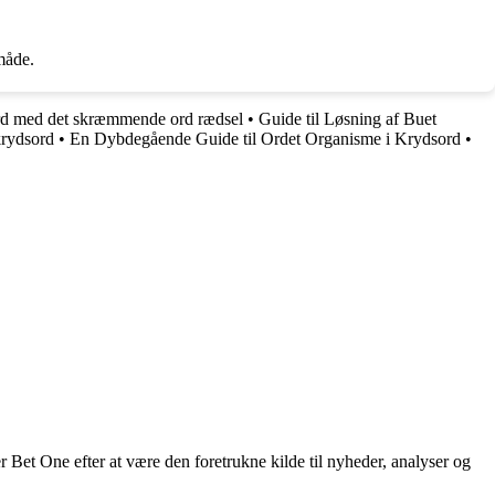
måde.
sord med det skræmmende ord rædsel
•
Guide til Løsning af Buet
krydsord
•
En Dybdegående Guide til Ordet Organisme i Krydsord
•
 Bet One efter at være den foretrukne kilde til nyheder, analyser og