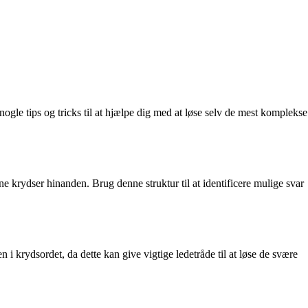
le tips og tricks til at hjælpe dig med at løse selv de mest komplekse
erne krydser hinanden. Brug denne struktur til at identificere mulige svar
 krydsordet, da dette kan give vigtige ledetråde til at løse de svære