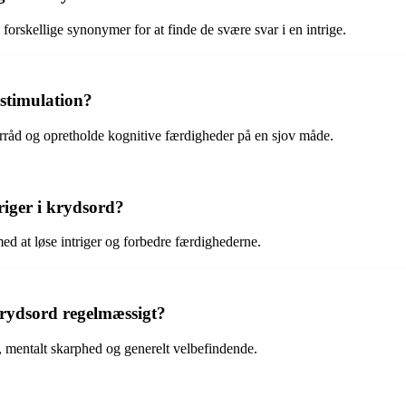
forskellige synonymer for at finde de svære svar i en intrige.
 stimulation?
forråd og opretholde kognitive færdigheder på en sjov måde.
triger i krydsord?
d at løse intriger og forbedre færdighederne.
 krydsord regelmæssigt?
, mentalt skarphed og generelt velbefindende.