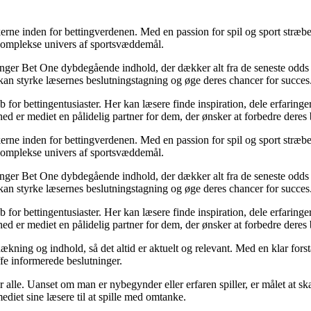
erne inden for bettingverdenen. Med en passion for spil og sport stræber
t komplekse univers af sportsvæddemål.
inger Bet One dybdegående indhold, der dækker alt fra de seneste odds 
kan styrke læsernes beslutningstagning og øge deres chancer for succes
for bettingentusiaster. Her kan læsere finde inspiration, dele erfaringer
d er mediet en pålidelig partner for dem, der ønsker at forbedre deres 
erne inden for bettingverdenen. Med en passion for spil og sport stræber
t komplekse univers af sportsvæddemål.
inger Bet One dybdegående indhold, der dækker alt fra de seneste odds 
kan styrke læsernes beslutningstagning og øge deres chancer for succes
for bettingentusiaster. Her kan læsere finde inspiration, dele erfaringer
d er mediet en pålidelig partner for dem, der ønsker at forbedre deres 
ækning og indhold, så det altid er aktuelt og relevant. Med en klar forstå
fe informerede beslutninger.
or alle. Uanset om man er nybegynder eller erfaren spiller, er målet at s
ediet sine læsere til at spille med omtanke.