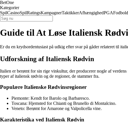
BetOne
Kategorier
Spil
Casino
Spil
Ratings
Kampagner
Taktikker
Afhængighed
PGA
Fodbol
Guide til At Løse Italiensk Rød
Er du en krydsordentusiast på udkig efter svar på gåder relateret til it
Udforskning af Italiensk Rødvin
Italien er berømt for sin rige vinkultur, der producerer nogle af verdens 
typer af italiensk rødvin og de regioner, de stammer fra.
Populære Italienske Rødvinsregioner
Piemonte: Kendt for Barolo og Barbaresco.
Toscana: Hjemsted for Chianti og Brunello di Montalcino.
Veneto: Berømt for Amarone og Valpolicella vine.
Karakteristika ved Italiensk Rødvin