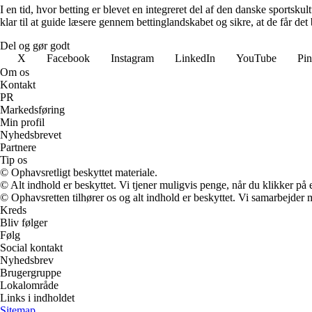
I en tid, hvor betting er blevet en integreret del af den danske sportsku
klar til at guide læsere gennem bettinglandskabet og sikre, at de får det 
Del og gør godt
X
Facebook
Instagram
LinkedIn
YouTube
Pin
Om os
Kontakt
PR
Markedsføring
Min profil
Nyhedsbrevet
Partnere
Tip os
© Ophavsretligt beskyttet materiale.
© Alt indhold er beskyttet. Vi tjener muligvis penge, når du klikker på e
© Ophavsretten tilhører os og alt indhold er beskyttet. Vi samarbejder 
Kreds
Bliv følger
Følg
Social kontakt
Nyhedsbrev
Brugergruppe
Lokalområde
Links i indholdet
Sitemap