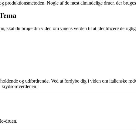
 og produktionsmetoden. Nogle af de mest almindelige druer, der bruges 
 Tema
vin, skal du bruge din viden om vinens verden til at identificere de rigtig
oldende og udfordrende. Ved at fordybe dig i viden om italienske rødv
 i krydsordverdenen!
olo-druen.