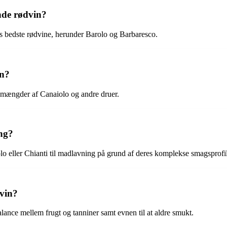
ende rødvin?
ns bedste rødvine, herunder Barolo og Barbaresco.
in?
 mængder af Canaiolo og andre druer.
ing?
o eller Chianti til madlavning på grund af deres komplekse smagsprofil
dvin?
lance mellem frugt og tanniner samt evnen til at aldre smukt.