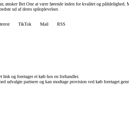
ltur, ønsker Bet One at være førende inden for kvalitet og pålidelighed. M
bedste ud af deres spiloplevelser.
terest
TikTok
Mail
RSS
t link og foretager et køb hos en forhandler.
med udvalgte partnere og kan modtage provision ved køb foretaget gennem