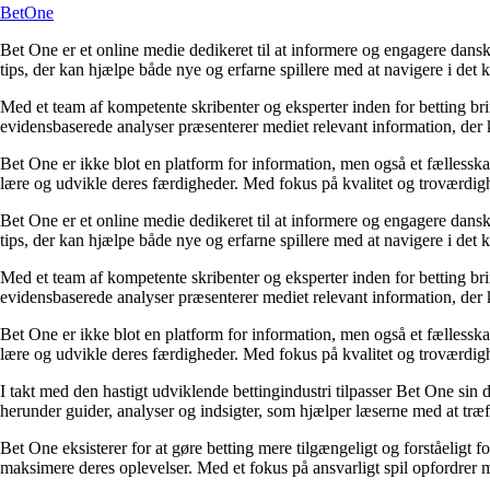
BetOne
Bet One er et online medie dedikeret til at informere og engagere dansk
tips, der kan hjælpe både nye og erfarne spillere med at navigere i de
Med et team af kompetente skribenter og eksperter inden for betting br
evidensbaserede analyser præsenterer mediet relevant information, der 
Bet One er ikke blot en platform for information, men også et fællesskab 
lære og udvikle deres færdigheder. Med fokus på kvalitet og troværdighe
Bet One er et online medie dedikeret til at informere og engagere dansk
tips, der kan hjælpe både nye og erfarne spillere med at navigere i de
Med et team af kompetente skribenter og eksperter inden for betting br
evidensbaserede analyser præsenterer mediet relevant information, der 
Bet One er ikke blot en platform for information, men også et fællesskab 
lære og udvikle deres færdigheder. Med fokus på kvalitet og troværdighe
I takt med den hastigt udviklende bettingindustri tilpasser Bet One sin d
herunder guider, analyser og indsigter, som hjælper læserne med at træf
Bet One eksisterer for at gøre betting mere tilgængeligt og forståeligt f
maksimere deres oplevelser. Med et fokus på ansvarligt spil opfordrer m