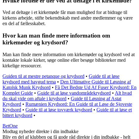
Hvilke fordele er der ved at deltage i et kirkemøde?
Ved at deltage i et kirkemøde får man mulighed for at bidrage til
kirkens arbejde, stifte bekendtskab med andre medlemmer og være
en del af fællesskabet.
Hvor kan man finde mere information om
kirkemøder og krydsord?
Man kan finde mere information om kirkemøder og krydsord ved at
kontakte lokale kirker, søge online eller besøge biblioteker med
kirkelige ressourcer.
Guiden til at mestre petanque og krydsord
•
Guide til at løse
krydsord med havgud tema
•
Den Ultimative Guide til Løsning af
Katolsk Munk Krydsord
•
Få Det Bedste Ud Af Fuser Krydsord: En
Komplet Guide
•
Guide til at løse vandområdekrydsord
•
Alt hvad
du skal vide om aftale i krydsord
•
Guide til Løsning af Astat
Krydsord
•
Rumænien Krydsord: En Guide til at Løse de Sjoveste
Krydsord
•
Guide til at løse tovværk krydsord
•
Guide til at løse et
bittert krydsord
•
BetOne
Modtag nyheder direkte i din indbakke
Bliv en del af klubben og få gode råd direkte i din indbakke - helt