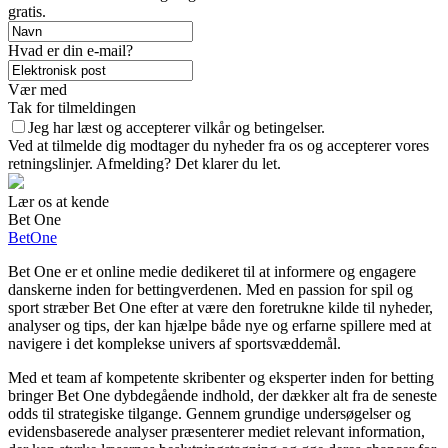
gratis.
Hvad er din e-mail?
Vær med
Tak for tilmeldingen
Jeg har læst og accepterer vilkår og betingelser.
Ved at tilmelde dig modtager du nyheder fra os og accepterer vores
retningslinjer. Afmelding? Det klarer du let.
Lær os at kende
Bet One
BetOne
Bet One er et online medie dedikeret til at informere og engagere
danskerne inden for bettingverdenen. Med en passion for spil og
sport stræber Bet One efter at være den foretrukne kilde til nyheder,
analyser og tips, der kan hjælpe både nye og erfarne spillere med at
navigere i det komplekse univers af sportsvæddemål.
Med et team af kompetente skribenter og eksperter inden for betting
bringer Bet One dybdegående indhold, der dækker alt fra de seneste
odds til strategiske tilgange. Gennem grundige undersøgelser og
evidensbaserede analyser præsenterer mediet relevant information,