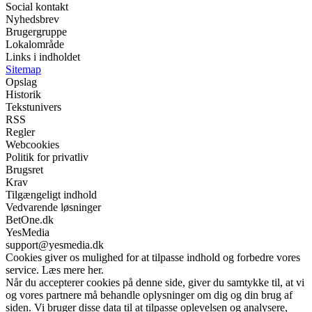
Social kontakt
Nyhedsbrev
Brugergruppe
Lokalområde
Links i indholdet
Sitemap
Opslag
Historik
Tekstunivers
RSS
Regler
Webcookies
Politik for privatliv
Brugsret
Krav
Tilgængeligt indhold
Vedvarende løsninger
BetOne.dk
YesMedia
support@yesmedia.dk
Cookies giver os mulighed for at tilpasse indhold og forbedre vores
service. Læs mere her.
Når du accepterer cookies på denne side, giver du samtykke til, at vi
og vores partnere må behandle oplysninger om dig og din brug af
siden. Vi bruger disse data til at tilpasse oplevelsen og analysere,