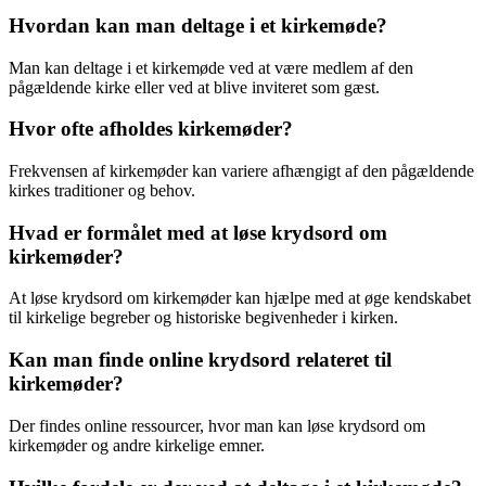
Hvordan kan man deltage i et kirkemøde?
Man kan deltage i et kirkemøde ved at være medlem af den
pågældende kirke eller ved at blive inviteret som gæst.
Hvor ofte afholdes kirkemøder?
Frekvensen af kirkemøder kan variere afhængigt af den pågældende
kirkes traditioner og behov.
Hvad er formålet med at løse krydsord om
kirkemøder?
At løse krydsord om kirkemøder kan hjælpe med at øge kendskabet
til kirkelige begreber og historiske begivenheder i kirken.
Kan man finde online krydsord relateret til
kirkemøder?
Der findes online ressourcer, hvor man kan løse krydsord om
kirkemøder og andre kirkelige emner.