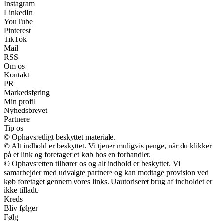
Instagram
LinkedIn
YouTube
Pinterest
TikTok
Mail
RSS
Om os
Kontakt
PR
Markedsføring
Min profil
Nyhedsbrevet
Partnere
Tip os
© Ophavsretligt beskyttet materiale.
© Alt indhold er beskyttet. Vi tjener muligvis penge, når du klikker
på et link og foretager et køb hos en forhandler.
© Ophavsretten tilhører os og alt indhold er beskyttet. Vi
samarbejder med udvalgte partnere og kan modtage provision ved
køb foretaget gennem vores links. Uautoriseret brug af indholdet er
ikke tilladt.
Kreds
Bliv følger
Følg