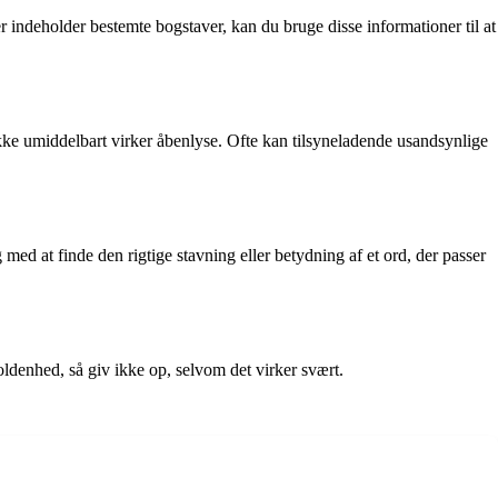
der indeholder bestemte bogstaver, kan du bruge disse informationer til at
ke umiddelbart virker åbenlyse. Ofte kan tilsyneladende usandsynlige
med at finde den rigtige stavning eller betydning af et ord, der passer
ldenhed, så giv ikke op, selvom det virker svært.