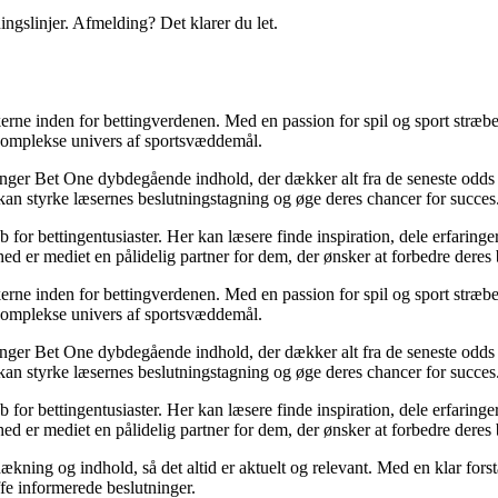
ingslinjer. Afmelding? Det klarer du let.
erne inden for bettingverdenen. Med en passion for spil og sport stræber
t komplekse univers af sportsvæddemål.
inger Bet One dybdegående indhold, der dækker alt fra de seneste odds 
kan styrke læsernes beslutningstagning og øge deres chancer for succes
for bettingentusiaster. Her kan læsere finde inspiration, dele erfaringer
d er mediet en pålidelig partner for dem, der ønsker at forbedre deres 
erne inden for bettingverdenen. Med en passion for spil og sport stræber
t komplekse univers af sportsvæddemål.
inger Bet One dybdegående indhold, der dækker alt fra de seneste odds 
kan styrke læsernes beslutningstagning og øge deres chancer for succes
for bettingentusiaster. Her kan læsere finde inspiration, dele erfaringer
d er mediet en pålidelig partner for dem, der ønsker at forbedre deres 
ækning og indhold, så det altid er aktuelt og relevant. Med en klar forstå
fe informerede beslutninger.