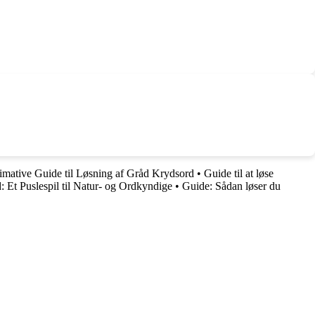
imative Guide til Løsning af Gråd Krydsord
•
Guide til at løse
 Et Puslespil til Natur- og Ordkyndige
•
Guide: Sådan løser du