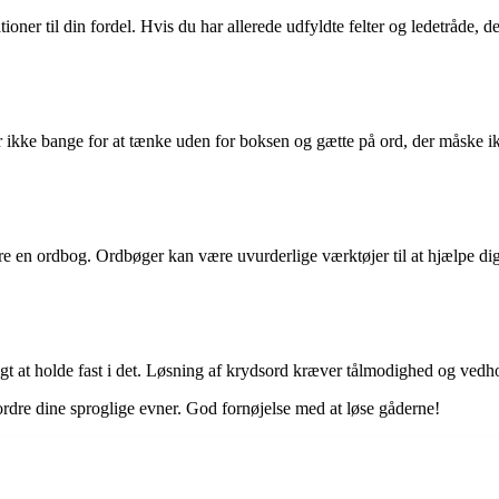
tioner til din fordel. Hvis du har allerede udfyldte felter og ledetråde, 
ikke bange for at tænke uden for boksen og gætte på ord, der måske ik
ere en ordbog. Ordbøger kan være uvurderlige værktøjer til at hjælpe dig 
t at holde fast i det. Løsning af krydsord kræver tålmodighed og vedho
dfordre dine sproglige evner. God fornøjelse med at løse gåderne!