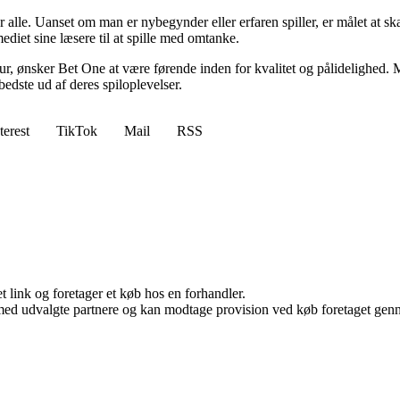
or alle. Uanset om man er nybegynder eller erfaren spiller, er målet at s
ediet sine læsere til at spille med omtanke.
ltur, ønsker Bet One at være førende inden for kvalitet og pålidelighed. M
bedste ud af deres spiloplevelser.
terest
TikTok
Mail
RSS
t link og foretager et køb hos en forhandler.
med udvalgte partnere og kan modtage provision ved køb foretaget gennem