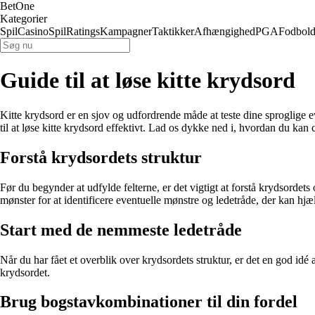
BetOne
Kategorier
Spil
Casino
Spil
Ratings
Kampagner
Taktikker
Afhængighed
PGA
Fodbol
Guide til at løse kitte krydsord
Kitte krydsord er en sjov og udfordrende måde at teste dine sproglige ev
til at løse kitte krydsord effektivt. Lad os dykke ned i, hvordan du kan 
Forstå krydsordets struktur
Før du begynder at udfylde felterne, er det vigtigt at forstå krydsordets
mønster for at identificere eventuelle mønstre og ledetråde, der kan hjæ
Start med de nemmeste ledetråde
Når du har fået et overblik over krydsordets struktur, er det en god idé
krydsordet.
Brug bogstavkombinationer til din fordel