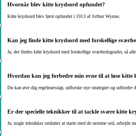
Hvornår blev kitte krydsord opfundet?
Kitte krydsord blev først opfundet i 1913 af Arthur Wynne.
Kan jeg finde kitte krydsord med forskellige sværh
Ja, der findes kitte krydsord med forskellige sværhedsgrader, så all
Hvordan kan jeg forbedre min evne til at løse kitte
Du kan øve dig regelmæssigt, udforske nye strategier og udfordre d
Er der specielle teknikker til at tackle svære kitte k
Ja, nogle teknikker omfatter at starte med de nemme ord, arbejde 