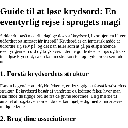
Guide til at løse krydsord: En
eventyrlig rejse i sprogets magi
Sidder du også med din daglige dosis af krydsord, hvor hjernen bliver
udfordret og sproget får frit spil? Krydsord er en fantastisk måde at
udfordre sig selv på, og det kan føles som at gå på et spændende
eventyr gennem ord og bogstaver. I denne guide deler vi tips og tricks
til at løse krydsord, så du kan mestre kunsten og nyde processen fuldt
ud.
1. Forstå krydsordets struktur
Før du begynder at udfylde felterne, er det vigtigt at forstå krydsordets
struktur. Et krydsord består af vandrette og lodrette felter, hvor man
skal finde de rigtige ord ud fra de givne ledetråde. Læg mærke til
antallet af bogstaver i ordet, da det kan hjælpe dig med at indsnævre
mulighederne.
2. Brug dine associationer