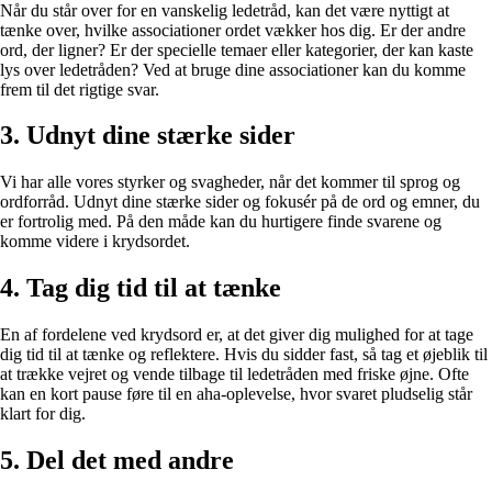
Når du står over for en vanskelig ledetråd, kan det være nyttigt at
tænke over, hvilke associationer ordet vækker hos dig. Er der andre
ord, der ligner? Er der specielle temaer eller kategorier, der kan kaste
lys over ledetråden? Ved at bruge dine associationer kan du komme
frem til det rigtige svar.
3. Udnyt dine stærke sider
Vi har alle vores styrker og svagheder, når det kommer til sprog og
ordforråd. Udnyt dine stærke sider og fokusér på de ord og emner, du
er fortrolig med. På den måde kan du hurtigere finde svarene og
komme videre i krydsordet.
4. Tag dig tid til at tænke
En af fordelene ved krydsord er, at det giver dig mulighed for at tage
dig tid til at tænke og reflektere. Hvis du sidder fast, så tag et øjeblik til
at trække vejret og vende tilbage til ledetråden med friske øjne. Ofte
kan en kort pause føre til en aha-oplevelse, hvor svaret pludselig står
klart for dig.
5. Del det med andre