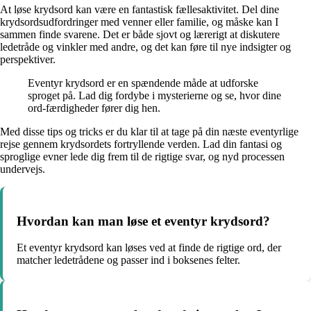
At løse krydsord kan være en fantastisk fællesaktivitet. Del dine
krydsordsudfordringer med venner eller familie, og måske kan I
sammen finde svarene. Det er både sjovt og lærerigt at diskutere
ledetråde og vinkler med andre, og det kan føre til nye indsigter og
perspektiver.
Eventyr krydsord er en spændende måde at udforske
sproget på. Lad dig fordybe i mysterierne og se, hvor dine
ord-færdigheder fører dig hen.
Med disse tips og tricks er du klar til at tage på din næste eventyrlige
rejse gennem krydsordets fortryllende verden. Lad din fantasi og
sproglige evner lede dig frem til de rigtige svar, og nyd processen
undervejs.
Hvordan kan man løse et eventyr krydsord?
Et eventyr krydsord kan løses ved at finde de rigtige ord, der
matcher ledetrådene og passer ind i boksenes felter.