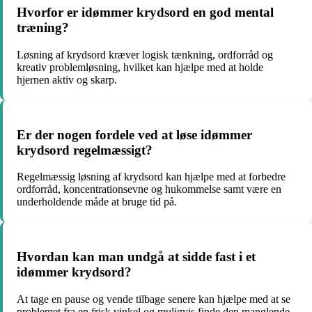
Hvorfor er idømmer krydsord en god mental
træning?
Løsning af krydsord kræver logisk tænkning, ordforråd og
kreativ problemløsning, hvilket kan hjælpe med at holde
hjernen aktiv og skarp.
Er der nogen fordele ved at løse idømmer
krydsord regelmæssigt?
Regelmæssig løsning af krydsord kan hjælpe med at forbedre
ordforråd, koncentrationsevne og hukommelse samt være en
underholdende måde at bruge tid på.
Hvordan kan man undgå at sidde fast i et
idømmer krydsord?
At tage en pause og vende tilbage senere kan hjælpe med at se
problemet fra en frisk vinkel og muligvis finde den manglende