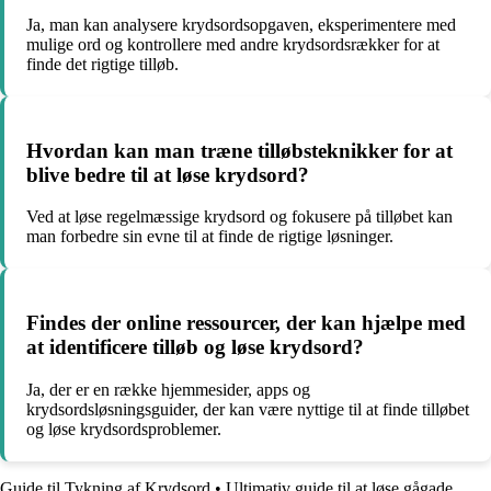
Ja, man kan analysere krydsordsopgaven, eksperimentere med
mulige ord og kontrollere med andre krydsordsrækker for at
finde det rigtige tilløb.
Hvordan kan man træne tilløbsteknikker for at
blive bedre til at løse krydsord?
Ved at løse regelmæssige krydsord og fokusere på tilløbet kan
man forbedre sin evne til at finde de rigtige løsninger.
Findes der online ressourcer, der kan hjælpe med
at identificere tilløb og løse krydsord?
Ja, der er en række hjemmesider, apps og
krydsordsløsningsguider, der kan være nyttige til at finde tilløbet
og løse krydsordsproblemer.
Guide til Tykning af Krydsord
•
Ultimativ guide til at løse gågade