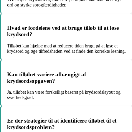
ord og styrke sprogfærdigheder.
Hvad er fordelene ved at bruge tilløb til at løse
krydsord?
Tilløbet kan hjælpe med at reducere tiden brugt på at løse et
krydsord og øge tilfredsheden ved at finde den korrekte løsning.
Kan tilløbet variere afhængigt af
krydsordsopgaven?
Ja, tilløbet kan være forskelligt baseret på krydsordslayout og
sværhedsgrad.
Er der strategier til at identificere tilløbet til et
krydsordsproblem?