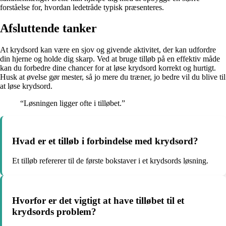
forståelse for, hvordan ledetråde typisk præsenteres.
Afsluttende tanker
At krydsord kan være en sjov og givende aktivitet, der kan udfordre
din hjerne og holde dig skarp. Ved at bruge tilløb på en effektiv måde
kan du forbedre dine chancer for at løse krydsord korrekt og hurtigt.
Husk at øvelse gør mester, så jo mere du træner, jo bedre vil du blive til
at løse krydsord.
“Løsningen ligger ofte i tilløbet.”
Hvad er et tilløb i forbindelse med krydsord?
Et tilløb refererer til de første bokstaver i et krydsords løsning.
Hvorfor er det vigtigt at have tilløbet til et
krydsords problem?