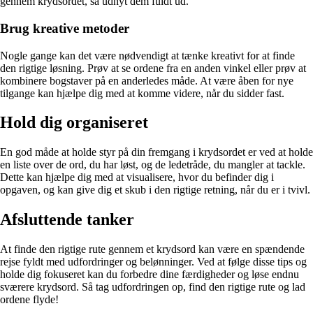
gennem krydsordet, så udnyt dem fuldt ud.
Brug kreative metoder
Nogle gange kan det være nødvendigt at tænke kreativt for at finde
den rigtige løsning. Prøv at se ordene fra en anden vinkel eller prøv at
kombinere bogstaver på en anderledes måde. At være åben for nye
tilgange kan hjælpe dig med at komme videre, når du sidder fast.
Hold dig organiseret
En god måde at holde styr på din fremgang i krydsordet er ved at holde
en liste over de ord, du har løst, og de ledetråde, du mangler at tackle.
Dette kan hjælpe dig med at visualisere, hvor du befinder dig i
opgaven, og kan give dig et skub i den rigtige retning, når du er i tvivl.
Afsluttende tanker
At finde den rigtige rute gennem et krydsord kan være en spændende
rejse fyldt med udfordringer og belønninger. Ved at følge disse tips og
holde dig fokuseret kan du forbedre dine færdigheder og løse endnu
sværere krydsord. Så tag udfordringen op, find den rigtige rute og lad
ordene flyde!