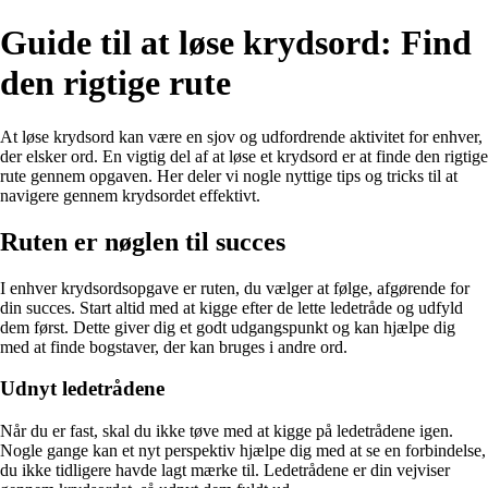
Guide til at løse krydsord: Find
den rigtige rute
At løse krydsord kan være en sjov og udfordrende aktivitet for enhver,
der elsker ord. En vigtig del af at løse et krydsord er at finde den rigtige
rute gennem opgaven. Her deler vi nogle nyttige tips og tricks til at
navigere gennem krydsordet effektivt.
Ruten er nøglen til succes
I enhver krydsordsopgave er ruten, du vælger at følge, afgørende for
din succes. Start altid med at kigge efter de lette ledetråde og udfyld
dem først. Dette giver dig et godt udgangspunkt og kan hjælpe dig
med at finde bogstaver, der kan bruges i andre ord.
Udnyt ledetrådene
Når du er fast, skal du ikke tøve med at kigge på ledetrådene igen.
Nogle gange kan et nyt perspektiv hjælpe dig med at se en forbindelse,
du ikke tidligere havde lagt mærke til. Ledetrådene er din vejviser