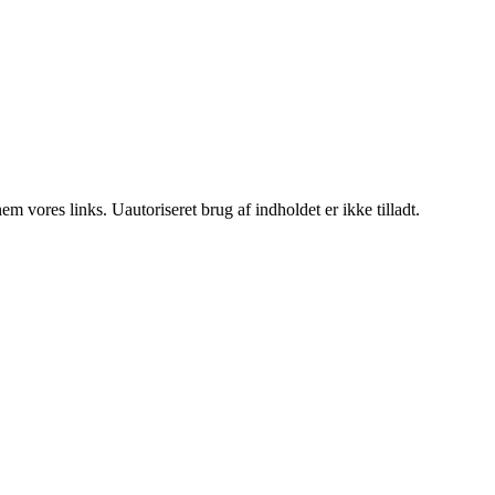
 vores links. Uautoriseret brug af indholdet er ikke tilladt.