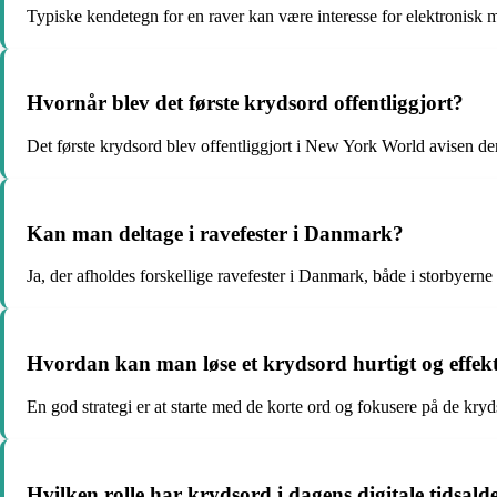
Typiske kendetegn for en raver kan være interesse for elektronisk mu
Hvornår blev det første krydsord offentliggjort?
Det første krydsord blev offentliggjort i New York World avisen d
Kan man deltage i ravefester i Danmark?
Ja, der afholdes forskellige ravefester i Danmark, både i storbyern
Hvordan kan man løse et krydsord hurtigt og effekt
En god strategi er at starte med de korte ord og fokusere på de kr
Hvilken rolle har krydsord i dagens digitale tidsald