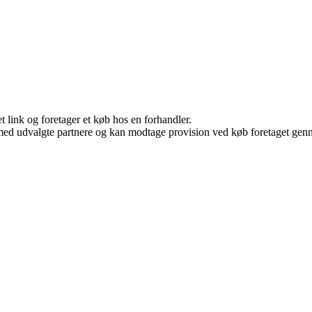
t link og foretager et køb hos en forhandler.
med udvalgte partnere og kan modtage provision ved køb foretaget gennem