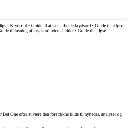
digter Krydsord
•
Guide til at løse arbejde krydsord
•
Guide til at løse
uide til løsning af krydsord uden sludder
•
Guide til at løse
 Bet One efter at være den foretrukne kilde til nyheder, analyser og