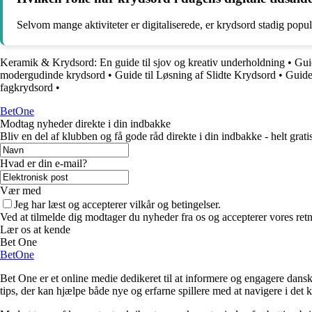
Selvom mange aktiviteter er digitaliserede, er krydsord stadig popu
Keramik & Krydsord: En guide til sjov og kreativ underholdning
•
Gui
modergudinde krydsord
•
Guide til Løsning af Slidte Krydsord
•
Guide 
fagkrydsord
•
BetOne
Modtag nyheder direkte i din indbakke
Bliv en del af klubben og få gode råd direkte i din indbakke - helt gratis
Hvad er din e-mail?
Vær med
Jeg har læst og accepterer vilkår og betingelser.
Ved at tilmelde dig modtager du nyheder fra os og accepterer vores retn
Lær os at kende
Bet One
BetOne
Bet One er et online medie dedikeret til at informere og engagere dansk
tips, der kan hjælpe både nye og erfarne spillere med at navigere i de