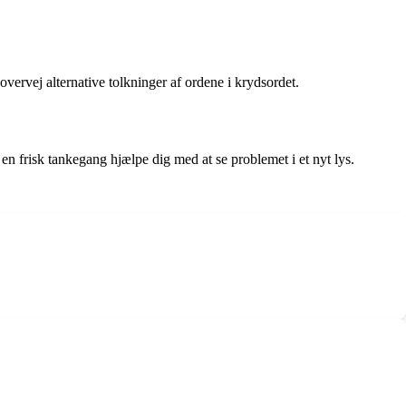
vervej alternative tolkninger af ordene i krydsordet.
 en frisk tankegang hjælpe dig med at se problemet i et nyt lys.