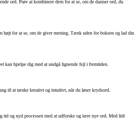
gende ord. Prøv at kombinere dem for at se, om de danner ord, du
em højt for at se, om de giver mening. Tænk uden for boksen og lad din
Det kan hjælpe dig med at undgå lignende fejl i fremtiden.
 til at tænke kreativt og intuitivt, når du løser krydsord.
ig tid og nyd processen med at udforske og lære nye ord. Med lidt