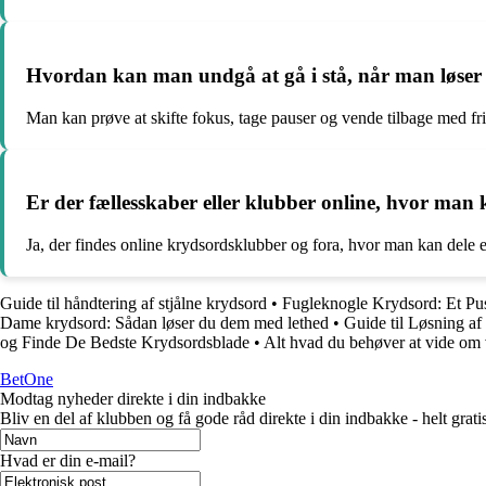
Hvordan kan man undgå at gå i stå, når man løse
Man kan prøve at skifte fokus, tage pauser og vende tilbage med fr
Er der fællesskaber eller klubber online, hvor man
Ja, der findes online krydsordsklubber og fora, hvor man kan dele 
Guide til håndtering af stjålne krydsord
•
Fugleknogle Krydsord: Et Pus
Dame krydsord: Sådan løser du dem med lethed
•
Guide til Løsning af
og Finde De Bedste Krydsordsblade
•
Alt hvad du behøver at vide om 
BetOne
Modtag nyheder direkte i din indbakke
Bliv en del af klubben og få gode råd direkte i din indbakke - helt gratis
Hvad er din e-mail?