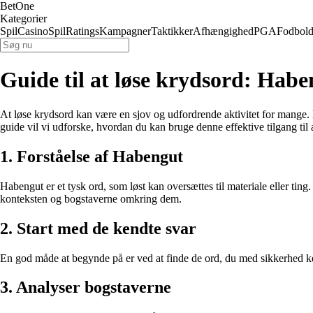
BetOne
Kategorier
Spil
Casino
Spil
Ratings
Kampagner
Taktikker
Afhængighed
PGA
Fodbol
Guide til at løse krydsord: Hab
At løse krydsord kan være en sjov og udfordrende aktivitet for mange. 
guide vil vi udforske, hvordan du kan bruge denne effektive tilgang til 
1. Forståelse af Habengut
Habengut er et tysk ord, som løst kan oversættes til materiale eller tin
konteksten og bogstaverne omkring dem.
2. Start med de kendte svar
En god måde at begynde på er ved at finde de ord, du med sikkerhed ken
3. Analyser bogstaverne