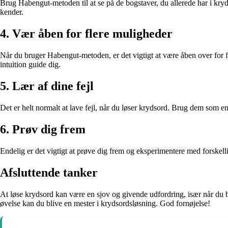
Brug Habengut-metoden til at se på de bogstaver, du allerede har i kry
kender.
4. Vær åben for flere muligheder
Når du bruger Habengut-metoden, er det vigtigt at være åben over for 
intuition guide dig.
5. Lær af dine fejl
Det er helt normalt at lave fejl, når du løser krydsord. Brug dem som e
6. Prøv dig frem
Endelig er det vigtigt at prøve dig frem og eksperimentere med forskelli
Afsluttende tanker
At løse krydsord kan være en sjov og givende udfordring, især når du 
øvelse kan du blive en mester i krydsordsløsning. God fornøjelse!