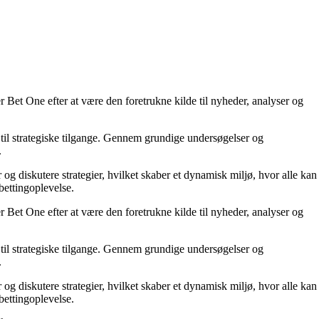
 Bet One efter at være den foretrukne kilde til nyheder, analyser og
til strategiske tilgange. Gennem grundige undersøgelser og
.
 og diskutere strategier, hvilket skaber et dynamisk miljø, hvor alle kan
bettingoplevelse.
 Bet One efter at være den foretrukne kilde til nyheder, analyser og
til strategiske tilgange. Gennem grundige undersøgelser og
.
 og diskutere strategier, hvilket skaber et dynamisk miljø, hvor alle kan
bettingoplevelse.