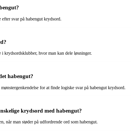
abengut?
 efter svar på habengut krydsord.
rd?
 i krydsordsklubber, hvor man kan dele løsninger.
rdet habengut?
 mønstergenkendelse for at finde logiske svar på habengut krydsord.
vanskelige krydsord med habengut?
sen, når man støder på udfordrende ord som habengut.