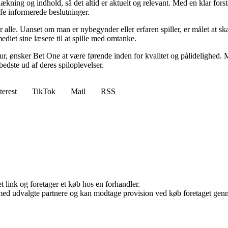
ækning og indhold, så det altid er aktuelt og relevant. Med en klar forstå
fe informerede beslutninger.
or alle. Uanset om man er nybegynder eller erfaren spiller, er målet at s
ediet sine læsere til at spille med omtanke.
ltur, ønsker Bet One at være førende inden for kvalitet og pålidelighed. M
bedste ud af deres spiloplevelser.
terest
TikTok
Mail
RSS
t link og foretager et køb hos en forhandler.
med udvalgte partnere og kan modtage provision ved køb foretaget gennem