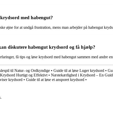
r krydsord med habengut?
iske øjne for at undgå frustration, mens man arbejder på habengut kryds
 kan diskutere habengut krydsord og få hjælp?
erfaringer, få tips og løse krydsord med habengut sammen med andre ent
lespil til Natur- og Ordkyndige
•
Guide til at løse Luger krydsord
•
Gui
 Krydsord Hurtigt og Effektivt
•
Næstekærlighed i Krydsord – En Guide
viser krydsord
•
Guide til at løse et ansporet krydsord
•
.