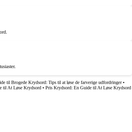
ord.
usiaster.
de til Brogede Krydsord: Tips til at løse de farverige udfordringer
•
 til At Løse Krydsord
•
Pris Krydsord: En Guide til At Løse Krydsord