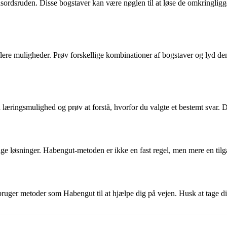
dsordsruden. Disse bogstaver kan være nøglen til at løse de omkringlig
flere muligheder. Prøv forskellige kombinationer af bogstaver og lyd d
n læringsmulighed og prøv at forstå, hvorfor du valgte et bestemt svar. 
ge løsninger. Habengut-metoden er ikke en fast regel, men mere en tilgang
bruger metoder som Habengut til at hjælpe dig på vejen. Husk at tage d