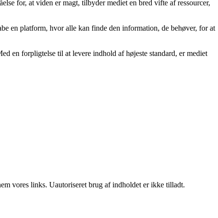
else for, at viden er magt, tilbyder mediet en bred vifte af ressourcer,
kabe en platform, hvor alle kan finde den information, de behøver, for at
ed en forpligtelse til at levere indhold af højeste standard, er mediet
 vores links. Uautoriseret brug af indholdet er ikke tilladt.