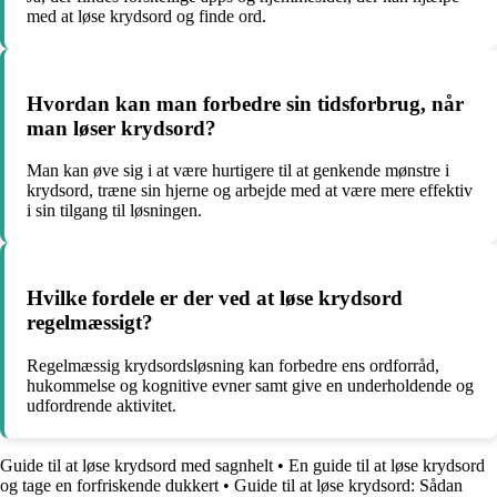
med at løse krydsord og finde ord.
Hvordan kan man forbedre sin tidsforbrug, når
man løser krydsord?
Man kan øve sig i at være hurtigere til at genkende mønstre i
krydsord, træne sin hjerne og arbejde med at være mere effektiv
i sin tilgang til løsningen.
Hvilke fordele er der ved at løse krydsord
regelmæssigt?
Regelmæssig krydsordsløsning kan forbedre ens ordforråd,
hukommelse og kognitive evner samt give en underholdende og
udfordrende aktivitet.
Guide til at løse krydsord med sagnhelt
•
En guide til at løse krydsord
og tage en forfriskende dukkert
•
Guide til at løse krydsord: Sådan