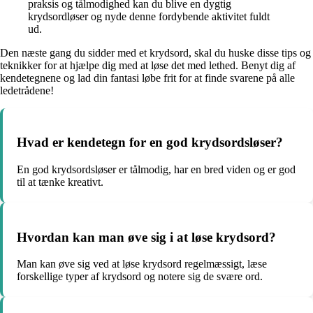
praksis og tålmodighed kan du blive en dygtig
krydsordløser og nyde denne fordybende aktivitet fuldt
ud.
Den næste gang du sidder med et krydsord, skal du huske disse tips og
teknikker for at hjælpe dig med at løse det med lethed. Benyt dig af
kendetegnene og lad din fantasi løbe frit for at finde svarene på alle
ledetrådene!
Hvad er kendetegn for en god krydsordsløser?
En god krydsordsløser er tålmodig, har en bred viden og er god
til at tænke kreativt.
Hvordan kan man øve sig i at løse krydsord?
Man kan øve sig ved at løse krydsord regelmæssigt, læse
forskellige typer af krydsord og notere sig de svære ord.