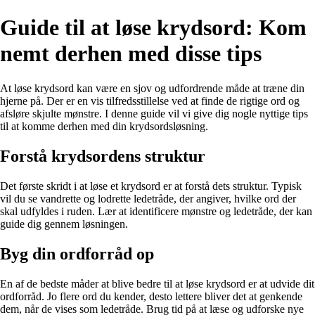
Guide til at løse krydsord: Kom
nemt derhen med disse tips
At løse krydsord kan være en sjov og udfordrende måde at træne din
hjerne på. Der er en vis tilfredsstillelse ved at finde de rigtige ord og
afsløre skjulte mønstre. I denne guide vil vi give dig nogle nyttige tips
til at komme derhen med din krydsordsløsning.
Forstå krydsordens struktur
Det første skridt i at løse et krydsord er at forstå dets struktur. Typisk
vil du se vandrette og lodrette ledetråde, der angiver, hvilke ord der
skal udfyldes i ruden. Lær at identificere mønstre og ledetråde, der kan
guide dig gennem løsningen.
Byg din ordforråd op
En af de bedste måder at blive bedre til at løse krydsord er at udvide dit
ordforråd. Jo flere ord du kender, desto lettere bliver det at genkende
dem, når de vises som ledetråde. Brug tid på at læse og udforske nye