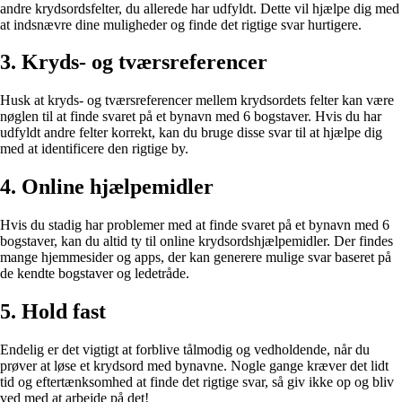
andre krydsordsfelter, du allerede har udfyldt. Dette vil hjælpe dig med
at indsnævre dine muligheder og finde det rigtige svar hurtigere.
3. Kryds- og tværsreferencer
Husk at kryds- og tværsreferencer mellem krydsordets felter kan være
nøglen til at finde svaret på et bynavn med 6 bogstaver. Hvis du har
udfyldt andre felter korrekt, kan du bruge disse svar til at hjælpe dig
med at identificere den rigtige by.
4. Online hjælpemidler
Hvis du stadig har problemer med at finde svaret på et bynavn med 6
bogstaver, kan du altid ty til online krydsordshjælpemidler. Der findes
mange hjemmesider og apps, der kan generere mulige svar baseret på
de kendte bogstaver og ledetråde.
5. Hold fast
Endelig er det vigtigt at forblive tålmodig og vedholdende, når du
prøver at løse et krydsord med bynavne. Nogle gange kræver det lidt
tid og eftertænksomhed at finde det rigtige svar, så giv ikke op og bliv
ved med at arbejde på det!