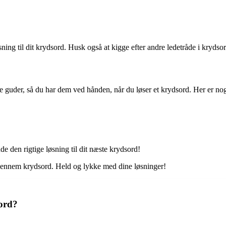
sning til dit krydsord. Husk også at kigge efter andre ledetråde i krydso
ske guder, så du har dem ved hånden, når du løser et krydsord. Her er n
e den rigtige løsning til dit næste krydsord!
gennem krydsord. Held og lykke med dine løsninger!
sord?