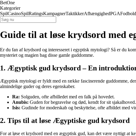
BetOne
Kategorier
Spil
Casino
Spil
Ratings
Kampagner
Taktikker
Afhængighed
PGA
Fodbol
Guide til at løse krydsord med e
Er du fan af krydsord og interesseret i egyptisk mytologi? Så er du komm
mysteriet og magien bag disse gamle guddomme.
1. Ægyptisk gud krydsord – En introduktio
Ægyptisk mytologi er fyldt med en række fascinerende guddomme, der rep
almindelige guder og deres egenskaber.
Ra:
Solguden, ofte afbilledet med en falk på hovedet.
Anubis:
Guden for begravelse og død, kendt for sit sjakalhoved.
Isis:
Gudinde for moderskab og beskyttelse, ofte afbildet med vi
2. Tips til at løse Ægyptiske gud krydsord
For at løse et krydsord med en ægyptisk gud, kan det være nyttigt at ke