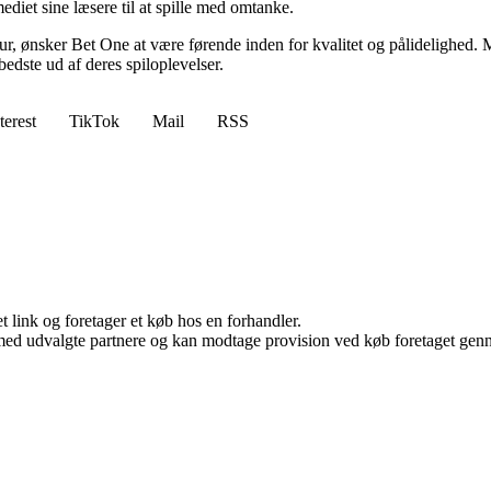
ediet sine læsere til at spille med omtanke.
ltur, ønsker Bet One at være førende inden for kvalitet og pålidelighed. M
bedste ud af deres spiloplevelser.
terest
TikTok
Mail
RSS
t link og foretager et køb hos en forhandler.
med udvalgte partnere og kan modtage provision ved køb foretaget gennem