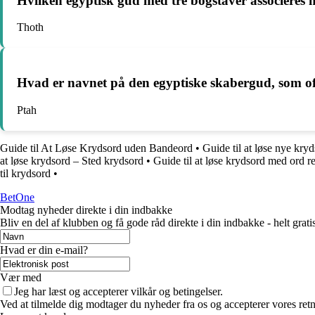
Hvilken egyptisk gud med tre bogstaver associeres
Thoth
Hvad er navnet på den egyptiske skabergud, som oft
Ptah
Guide til At Løse Krydsord uden Bandeord
•
Guide til at løse nye kry
at løse krydsord – Sted krydsord
•
Guide til at løse krydsord med ord re
til krydsord
•
BetOne
Modtag nyheder direkte i din indbakke
Bliv en del af klubben og få gode råd direkte i din indbakke - helt gratis
Hvad er din e-mail?
Vær med
Jeg har læst og accepterer vilkår og betingelser.
Ved at tilmelde dig modtager du nyheder fra os og accepterer vores retn