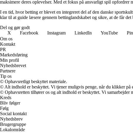
maksimere deres oplevelser. Med et fokus på ansvarligt spil opfordrer m
I en tid, hvor betting er blevet en integreret del af den danske sportsku
klar til at guide læsere gennem bettinglandskabet og sikre, at de får det 
Del og gør godt
X
Facebook
Instagram
LinkedIn
YouTube
Pin
Om os
Kontakt
PR
Markedsføring
Min profil
Nyhedsbrevet
Partnere
Tip os
© Ophavsretligt beskyttet materiale.
© Alt indhold er beskyttet. Vi tjener muligvis penge, når du klikker på e
© Ophavsretten tilhører os og alt indhold er beskyttet. Vi samarbejder 
Kreds
Bliv følger
Følg
Social kontakt
Nyhedsbrev
Brugergruppe
Lokalområde