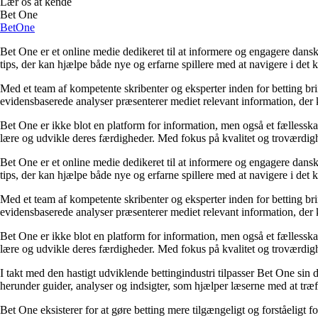
Lær os at kende
Bet One
BetOne
Bet One er et online medie dedikeret til at informere og engagere dansk
tips, der kan hjælpe både nye og erfarne spillere med at navigere i de
Med et team af kompetente skribenter og eksperter inden for betting br
evidensbaserede analyser præsenterer mediet relevant information, der 
Bet One er ikke blot en platform for information, men også et fællesskab 
lære og udvikle deres færdigheder. Med fokus på kvalitet og troværdighe
Bet One er et online medie dedikeret til at informere og engagere dansk
tips, der kan hjælpe både nye og erfarne spillere med at navigere i de
Med et team af kompetente skribenter og eksperter inden for betting br
evidensbaserede analyser præsenterer mediet relevant information, der 
Bet One er ikke blot en platform for information, men også et fællesskab 
lære og udvikle deres færdigheder. Med fokus på kvalitet og troværdighe
I takt med den hastigt udviklende bettingindustri tilpasser Bet One sin d
herunder guider, analyser og indsigter, som hjælper læserne med at træf
Bet One eksisterer for at gøre betting mere tilgængeligt og forståeligt f