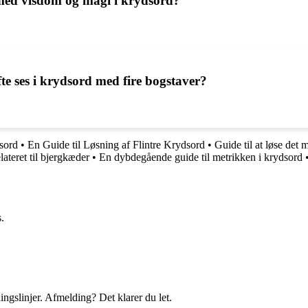
 med visdom og magi i krydsord?
e ses i krydsord med fire bogstaver?
dsord
•
En Guide til Løsning af Flintre Krydsord
•
Guide til at løse det 
lateret til bjergkæder
•
En dybdegående guide til metrikken i krydsord
.
ingslinjer. Afmelding? Det klarer du let.