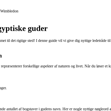
d
Wimbledon
gyptiske guder
et til det rigtige sted! I denne guide vil vi give dig nyttige ledetråde 
n
ræsenterer forskellige aspekter af naturen og livet. Når du løser et k
nger.
nde antallet af bogstaver i gudens navn. Her er nogle nyttige nøgleord 