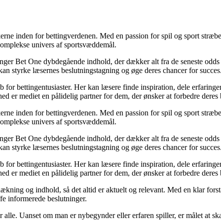
erne inden for bettingverdenen. Med en passion for spil og sport stræber
t komplekse univers af sportsvæddemål.
inger Bet One dybdegående indhold, der dækker alt fra de seneste odds 
kan styrke læsernes beslutningstagning og øge deres chancer for succes
for bettingentusiaster. Her kan læsere finde inspiration, dele erfaringer
d er mediet en pålidelig partner for dem, der ønsker at forbedre deres 
erne inden for bettingverdenen. Med en passion for spil og sport stræber
t komplekse univers af sportsvæddemål.
inger Bet One dybdegående indhold, der dækker alt fra de seneste odds 
kan styrke læsernes beslutningstagning og øge deres chancer for succes
for bettingentusiaster. Her kan læsere finde inspiration, dele erfaringer
d er mediet en pålidelig partner for dem, der ønsker at forbedre deres 
ækning og indhold, så det altid er aktuelt og relevant. Med en klar forstå
fe informerede beslutninger.
or alle. Uanset om man er nybegynder eller erfaren spiller, er målet at s