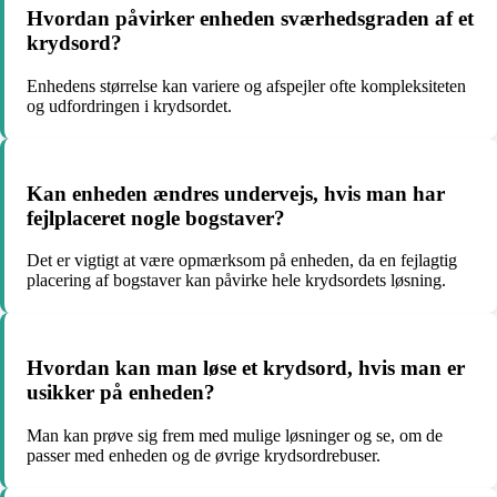
Hvordan påvirker enheden sværhedsgraden af et
krydsord?
Enhedens størrelse kan variere og afspejler ofte kompleksiteten
og udfordringen i krydsordet.
Kan enheden ændres undervejs, hvis man har
fejlplaceret nogle bogstaver?
Det er vigtigt at være opmærksom på enheden, da en fejlagtig
placering af bogstaver kan påvirke hele krydsordets løsning.
Hvordan kan man løse et krydsord, hvis man er
usikker på enheden?
Man kan prøve sig frem med mulige løsninger og se, om de
passer med enheden og de øvrige krydsordrebuser.