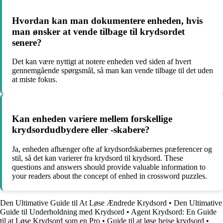
Hvordan kan man dokumentere enheden, hvis
man ønsker at vende tilbage til krydsordet
senere?
Det kan være nyttigt at notere enheden ved siden af hvert
gennemgående spørgsmål, så man kan vende tilbage til det uden
at miste fokus.
Kan enheden variere mellem forskellige
krydsordudbydere eller -skabere?
Ja, enheden afhænger ofte af krydsordskabernes præferencer og
stil, så det kan varierer fra krydsord til krydsord. These
questions and answers should provide valuable information to
your readers about the concept of enhed in crossword puzzles.
Den Ultimative Guide til At Løse Ændrede Krydsord
•
Den Ultimative
Guide til Underholdning med Krydsord
•
Agent Krydsord: En Guide
til at Løse Krydsord som en Pro
•
Guide til at løse hejse krydsord
•