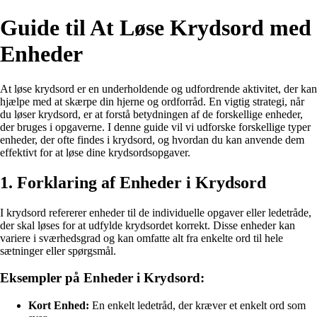
Guide til At Løse Krydsord med
Enheder
At løse krydsord er en underholdende og udfordrende aktivitet, der kan
hjælpe med at skærpe din hjerne og ordforråd. En vigtig strategi, når
du løser krydsord, er at forstå betydningen af de forskellige enheder,
der bruges i opgaverne. I denne guide vil vi udforske forskellige typer
enheder, der ofte findes i krydsord, og hvordan du kan anvende dem
effektivt for at løse dine krydsordsopgaver.
1. Forklaring af Enheder i Krydsord
I krydsord refererer enheder til de individuelle opgaver eller ledetråde,
der skal løses for at udfylde krydsordet korrekt. Disse enheder kan
variere i sværhedsgrad og kan omfatte alt fra enkelte ord til hele
sætninger eller spørgsmål.
Eksempler på Enheder i Krydsord:
Kort Enhed:
En enkelt ledetråd, der kræver et enkelt ord som