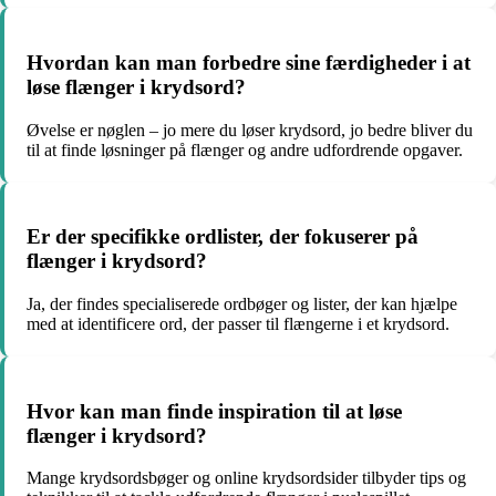
Hvordan kan man forbedre sine færdigheder i at
løse flænger i krydsord?
Øvelse er nøglen – jo mere du løser krydsord, jo bedre bliver du
til at finde løsninger på flænger og andre udfordrende opgaver.
Er der specifikke ordlister, der fokuserer på
flænger i krydsord?
Ja, der findes specialiserede ordbøger og lister, der kan hjælpe
med at identificere ord, der passer til flængerne i et krydsord.
Hvor kan man finde inspiration til at løse
flænger i krydsord?
Mange krydsordsbøger og online krydsordsider tilbyder tips og