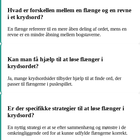
Hvad er forskellen mellem en flænge og en revne
i et krydsord?
En flænge refererer til en mere åben deling af ordet, mens en
revne er en mindre åbning mellem bogstaverne.
Kan man få hjælp til at løse flænger i
krydsordet?
Ja, mange krydsordsider tilbyder hjælp til at finde ord, der
passer til flængerne i puslespillet.
Er der specifikke strategier til at løse flænger i
krydsord?
En nyttig strategi er at se efter sammenhæng og mønstre i de
omkringliggende ord for at kunne udfylde flængerne korrekt.