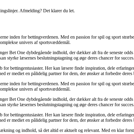
ingslinjer. Afmelding? Det klarer du let.
erne inden for bettingverdenen. Med en passion for spil og sport stræber
t komplekse univers af sportsvæddemål.
inger Bet One dybdegående indhold, der dækker alt fra de seneste odds 
kan styrke læsernes beslutningstagning og øge deres chancer for succes
for bettingentusiaster. Her kan læsere finde inspiration, dele erfaringer
d er mediet en pålidelig partner for dem, der ønsker at forbedre deres 
erne inden for bettingverdenen. Med en passion for spil og sport stræber
t komplekse univers af sportsvæddemål.
inger Bet One dybdegående indhold, der dækker alt fra de seneste odds 
kan styrke læsernes beslutningstagning og øge deres chancer for succes
for bettingentusiaster. Her kan læsere finde inspiration, dele erfaringer
d er mediet en pålidelig partner for dem, der ønsker at forbedre deres 
ækning og indhold, så det altid er aktuelt og relevant. Med en klar forstå