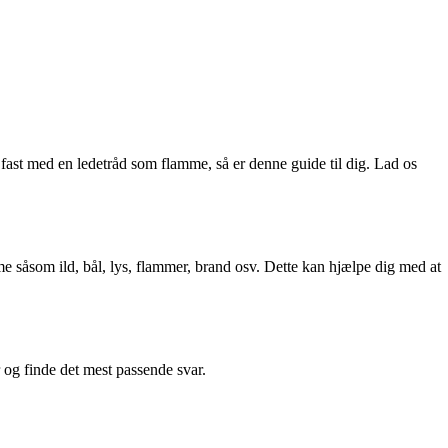
fast med en ledetråd som flamme, så er denne guide til dig. Lad os
mme såsom ild, bål, lys, flammer, brand osv. Dette kan hjælpe dig med at
r og finde det mest passende svar.