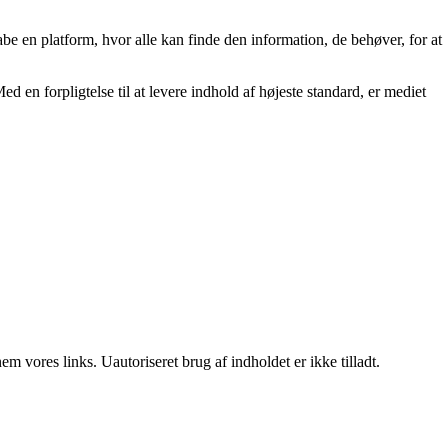
kabe en platform, hvor alle kan finde den information, de behøver, for at
ed en forpligtelse til at levere indhold af højeste standard, er mediet
 vores links. Uautoriseret brug af indholdet er ikke tilladt.