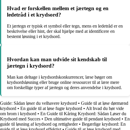
Hvad er forskellen mellem et jærtegn og en
ledetråd i et krydsord?
Et jærtegn er typisk et symbol eller tegn, mens en ledetråd er en
beskrivelse eller hint, der skal hjælpe med at identificere en
bestemt løsning i et krydsord.
Hvordan kan man udvide sit kendskab til
jærtegn i krydsord?
Man kan deltage i krydsordskonkurrencer, læse bøger om
krydsordsløsning eller bruge online ressourcer til at lære mere
om forskellige typer af jærtegn og deres anvendelse i krydsord.
Guide: Sådan løser du velhavere krydsord
•
Guide til at løse dørmænd
krydsord
•
En guide til at løse fugte krydsord
•
Alt hvad du bør vide
om brom i krydsord
•
En Guide til Kåring Krydsord: Sådan Løser du
Krydsord med Succes
•
Den ultimative guide til pendant krydsord
•
En
guide til løsning af krydsord og rettigheder
•
Begærlige krydsord: En
guide til at løse krydsord effektivt
•
Guide til at løse krydsord med