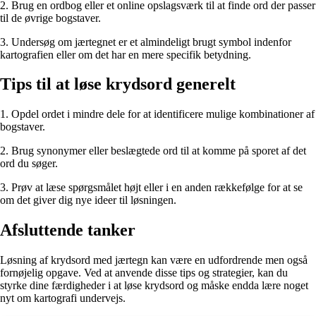
2. Brug en ordbog eller et online opslagsværk til at finde ord der passer
til de øvrige bogstaver.
3. Undersøg om jærtegnet er et almindeligt brugt symbol indenfor
kartografien eller om det har en mere specifik betydning.
Tips til at løse krydsord generelt
1. Opdel ordet i mindre dele for at identificere mulige kombinationer af
bogstaver.
2. Brug synonymer eller beslægtede ord til at komme på sporet af det
ord du søger.
3. Prøv at læse spørgsmålet højt eller i en anden rækkefølge for at se
om det giver dig nye ideer til løsningen.
Afsluttende tanker
Løsning af krydsord med jærtegn kan være en udfordrende men også
fornøjelig opgave. Ved at anvende disse tips og strategier, kan du
styrke dine færdigheder i at løse krydsord og måske endda lære noget
nyt om kartografi undervejs.