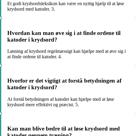
Et godt krydsordsleksikon kan være en nyttig hjælp til at løse
krydsord med katoder. 3.
Hvordan kan man øve sig i at finde ordene til
katoder i krydsord?
Løsning af krydsord regelmæssigt kan hjælpe med at øve sig i
at finde ordene til katoder. 4.
Hvorfor er det vigtigt at forstå betydningen af
katoder i krydsord?
At forstå betydningen af katoder kan hjælpe med at løse
krydsord mere effektivt og præcist. 5.
Kan man blive bedre til at løse krydsord med
katoder gennem træning?