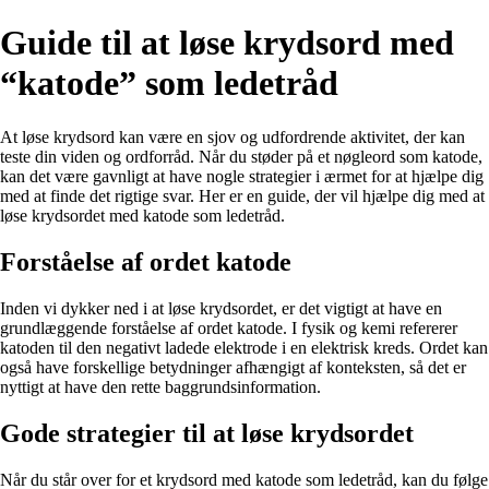
Guide til at løse krydsord med
“katode” som ledetråd
At løse krydsord kan være en sjov og udfordrende aktivitet, der kan
teste din viden og ordforråd. Når du støder på et nøgleord som katode,
kan det være gavnligt at have nogle strategier i ærmet for at hjælpe dig
med at finde det rigtige svar. Her er en guide, der vil hjælpe dig med at
løse krydsordet med katode som ledetråd.
Forståelse af ordet katode
Inden vi dykker ned i at løse krydsordet, er det vigtigt at have en
grundlæggende forståelse af ordet katode. I fysik og kemi refererer
katoden til den negativt ladede elektrode i en elektrisk kreds. Ordet kan
også have forskellige betydninger afhængigt af konteksten, så det er
nyttigt at have den rette baggrundsinformation.
Gode strategier til at løse krydsordet
Når du står over for et krydsord med katode som ledetråd, kan du følge