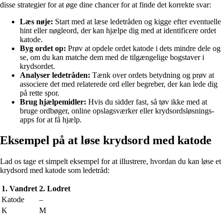
disse strategier for at øge dine chancer for at finde det korrekte svar:
Læs nøje:
Start med at læse ledetråden og kigge efter eventuelle
hint eller nøgleord, der kan hjælpe dig med at identificere ordet
katode.
Byg ordet op:
Prøv at opdele ordet katode i dets mindre dele og
se, om du kan matche dem med de tilgængelige bogstaver i
krydsordet.
Analyser ledetråden:
Tænk over ordets betydning og prøv at
associere det med relaterede ord eller begreber, der kan lede dig
på rette spor.
Brug hjælpemidler:
Hvis du sidder fast, så tøv ikke med at
bruge ordbøger, online opslagsværker eller krydsordsløsnings-
apps for at få hjælp.
Eksempel på at løse krydsord med katode
Lad os tage et simpelt eksempel for at illustrere, hvordan du kan løse et
krydsord med katode som ledetråd:
1. Vandret
2. Lodret
Katode
–
K
M